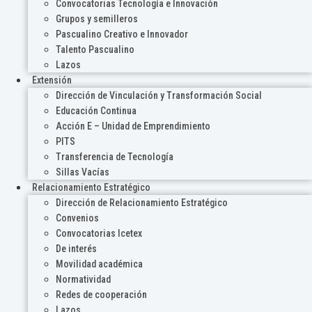
Convocatorias Tecnología e Innovación
Grupos y semilleros
Pascualino Creativo e Innovador
Talento Pascualino
Lazos
Extensión
Dirección de Vinculación y Transformación Social
Educación Continua
Acción E – Unidad de Emprendimiento
PITS
Transferencia de Tecnología
Sillas Vacías
Relacionamiento Estratégico
Dirección de Relacionamiento Estratégico
Convenios
Convocatorias Icetex
De interés
Movilidad académica
Normatividad
Redes de cooperación
Lazos