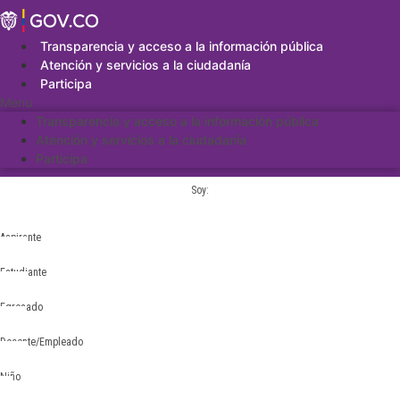
Saltar
al
contenido
Transparencia y acceso a la información pública
Atención y servicios a la ciudadanía
Participa
Menu
Transparencia y acceso a la información pública
Atención y servicios a la ciudadanía
Participa
Soy:
Aspirante
Estudiante
Egresado
Docente/Empleado
Niño