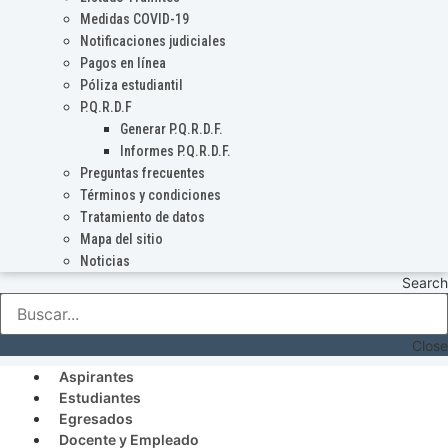
Medidas COVID-19
Notificaciones judiciales
Pagos en línea
Póliza estudiantil
P.Q.R.D.F
Generar P.Q.R.D.F.
Informes P.Q.R.D.F.
Preguntas frecuentes
Términos y condiciones
Tratamiento de datos
Mapa del sitio
Noticias
Search
Close
Aspirantes
Estudiantes
Egresados
Docente y Empleado