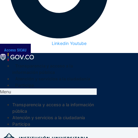
Linkedin
Youtube
Acceso SICAU
Transparencia y acceso a la
información pública
Atención y servicios a la ciudadanía
Participa
Menu
Transparencia y acceso a la información
pública
Atención y servicios a la ciudadanía
Participa