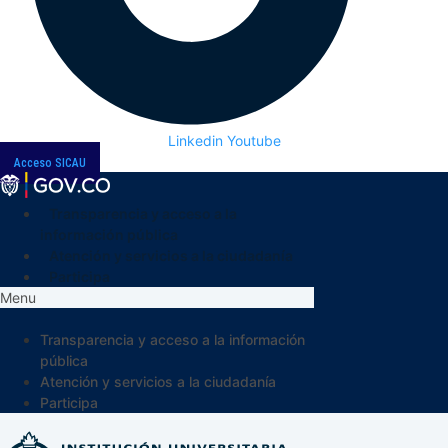
Linkedin
Youtube
Acceso SICAU
Transparencia y acceso a la
información pública
Atención y servicios a la ciudadanía
Participa
Menu
Transparencia y acceso a la información
pública
Atención y servicios a la ciudadanía
Participa