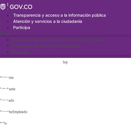
Saltar
al
contenido
Transparencia y acceso a la información pública
Atención y servicios a la ciudadanía
Participa
Menu
Transparencia y acceso a la información pública
Atención y servicios a la ciudadanía
Participa
Soy:
Aspirante
Estudiante
Egresado
Docente/Empleado
Niño