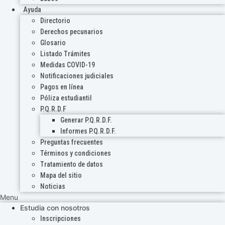
Ayuda
Directorio
Derechos pecunarios
Glosario
Listado Trámites
Medidas COVID-19
Notificaciones judiciales
Pagos en línea
Póliza estudiantil
P.Q.R.D.F
Generar P.Q.R.D.F.
Informes P.Q.R.D.F.
Preguntas frecuentes
Términos y condiciones
Tratamiento de datos
Mapa del sitio
Noticias
Menu
Estudia con nosotros
Inscripciones