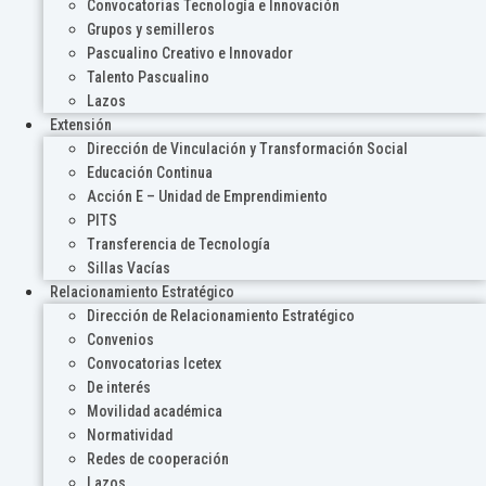
Convocatorias Tecnología e Innovación
Grupos y semilleros
Pascualino Creativo e Innovador
Talento Pascualino
Lazos
Extensión
Dirección de Vinculación y Transformación Social
Educación Continua
Acción E – Unidad de Emprendimiento
PITS
Transferencia de Tecnología
Sillas Vacías
Relacionamiento Estratégico
Dirección de Relacionamiento Estratégico
Convenios
Convocatorias Icetex
De interés
Movilidad académica
Normatividad
Redes de cooperación
Lazos