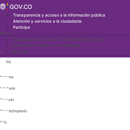
Saltar
al
contenido
Transparencia y acceso a la información pública
Atención y servicios a la ciudadanía
Participa
Menu
Transparencia y acceso a la información pública
Atención y servicios a la ciudadanía
Participa
Soy:
Aspirante
Estudiante
Egresado
Docente/Empleado
Niño