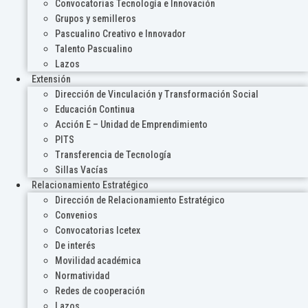
Convocatorias Tecnología e Innovación
Grupos y semilleros
Pascualino Creativo e Innovador
Talento Pascualino
Lazos
Extensión
Dirección de Vinculación y Transformación Social
Educación Continua
Acción E – Unidad de Emprendimiento
PITS
Transferencia de Tecnología
Sillas Vacías
Relacionamiento Estratégico
Dirección de Relacionamiento Estratégico
Convenios
Convocatorias Icetex
De interés
Movilidad académica
Normatividad
Redes de cooperación
Lazos