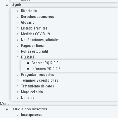
Ayuda
Directorio
Derechos pecunarios
Glosario
Listado Trámites
Medidas COVID-19
Notificaciones judiciales
Pagos en línea
Póliza estudiantil
P.Q.R.D.F
Generar P.Q.R.D.F.
Informes P.Q.R.D.F.
Preguntas frecuentes
Términos y condiciones
Tratamiento de datos
Mapa del sitio
Noticias
Menu
Estudia con nosotros
Inscripciones