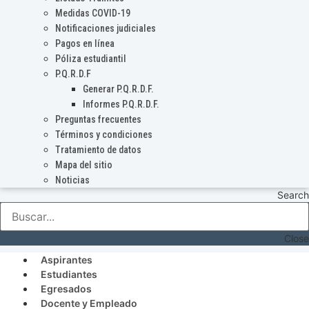
Medidas COVID-19
Notificaciones judiciales
Pagos en línea
Póliza estudiantil
P.Q.R.D.F
Generar P.Q.R.D.F.
Informes P.Q.R.D.F.
Preguntas frecuentes
Términos y condiciones
Tratamiento de datos
Mapa del sitio
Noticias
Search
Close
Aspirantes
Estudiantes
Egresados
Docente y Empleado