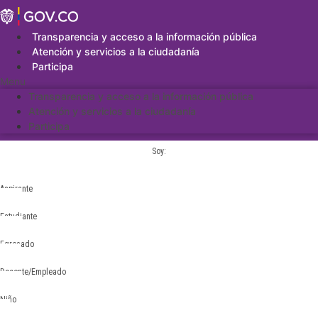
Saltar
al
contenido
Transparencia y acceso a la información pública
Atención y servicios a la ciudadanía
Participa
Menu
Transparencia y acceso a la información pública
Atención y servicios a la ciudadanía
Participa
Soy:
Aspirante
Estudiante
Egresado
Docente/Empleado
Niño