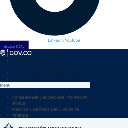
Linkedin
Youtube
Acceso SICAU
Transparencia y acceso a la
información pública
Atención y servicios a la ciudadanía
Participa
Menu
Transparencia y acceso a la información
pública
Atención y servicios a la ciudadanía
Participa