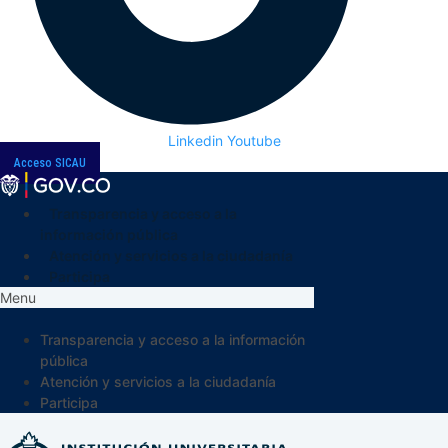
Linkedin
Youtube
Acceso SICAU
Transparencia y acceso a la
información pública
Atención y servicios a la ciudadanía
Participa
Menu
Transparencia y acceso a la información
pública
Atención y servicios a la ciudadanía
Participa