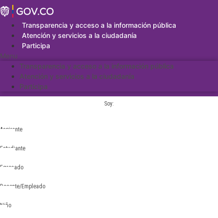
Saltar
al
contenido
Transparencia y acceso a la información pública
Atención y servicios a la ciudadanía
Participa
Menu
Transparencia y acceso a la información pública
Atención y servicios a la ciudadanía
Participa
Soy:
Aspirante
Estudiante
Egresado
Docente/Empleado
Niño