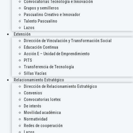
Convocatorias Tecnología e Innovación
Grupos y semilleros
Pascualino Creativo e Innovador
Talento Pascualino
Lazos
Extensión
Dirección de Vinculación y Transformación Social
Educación Continua
Acción E – Unidad de Emprendimiento
PITS
Transferencia de Tecnología
Sillas Vacías
Relacionamiento Estratégico
Dirección de Relacionamiento Estratégico
Convenios
Convocatorias Icetex
De interés
Movilidad académica
Normatividad
Redes de cooperación
Lazos