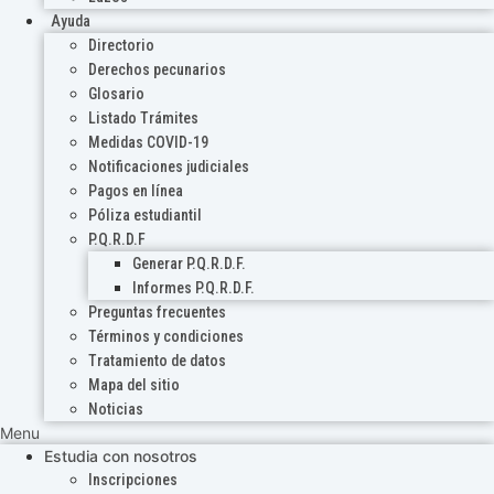
Ayuda
Directorio
Derechos pecunarios
Glosario
Listado Trámites
Medidas COVID-19
Notificaciones judiciales
Pagos en línea
Póliza estudiantil
P.Q.R.D.F
Generar P.Q.R.D.F.
Informes P.Q.R.D.F.
Preguntas frecuentes
Términos y condiciones
Tratamiento de datos
Mapa del sitio
Noticias
Menu
Estudia con nosotros
Inscripciones