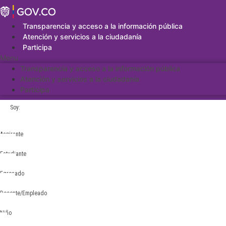
Saltar
al
contenido
Transparencia y acceso a la información pública
Atención y servicios a la ciudadanía
Participa
Menu
Transparencia y acceso a la información pública
Atención y servicios a la ciudadanía
Participa
Soy:
Aspirante
Estudiante
Egresado
Docente/Empleado
Niño