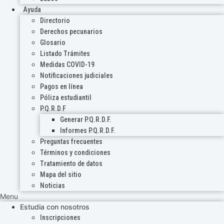
Ayuda
Directorio
Derechos pecunarios
Glosario
Listado Trámites
Medidas COVID-19
Notificaciones judiciales
Pagos en línea
Póliza estudiantil
P.Q.R.D.F
Generar P.Q.R.D.F.
Informes P.Q.R.D.F.
Preguntas frecuentes
Términos y condiciones
Tratamiento de datos
Mapa del sitio
Noticias
Menu
Estudia con nosotros
Inscripciones