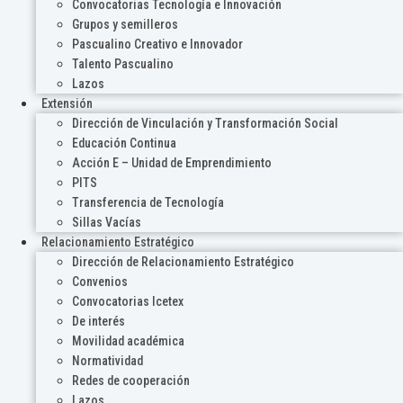
Convocatorias Tecnología e Innovación
Grupos y semilleros
Pascualino Creativo e Innovador
Talento Pascualino
Lazos
Extensión
Dirección de Vinculación y Transformación Social
Educación Continua
Acción E – Unidad de Emprendimiento
PITS
Transferencia de Tecnología
Sillas Vacías
Relacionamiento Estratégico
Dirección de Relacionamiento Estratégico
Convenios
Convocatorias Icetex
De interés
Movilidad académica
Normatividad
Redes de cooperación
Lazos