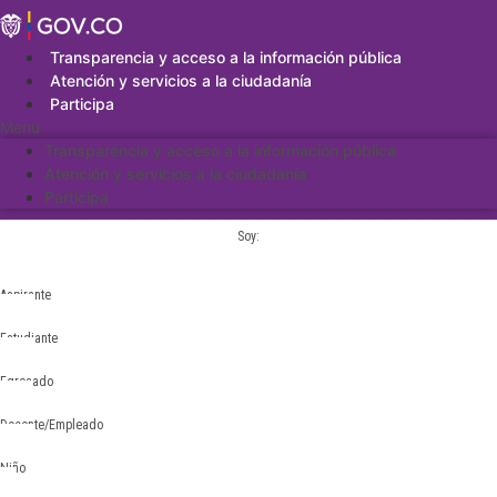
Saltar
al
contenido
Transparencia y acceso a la información pública
Atención y servicios a la ciudadanía
Participa
Menu
Transparencia y acceso a la información pública
Atención y servicios a la ciudadanía
Participa
Soy:
Aspirante
Estudiante
Egresado
Docente/Empleado
Niño