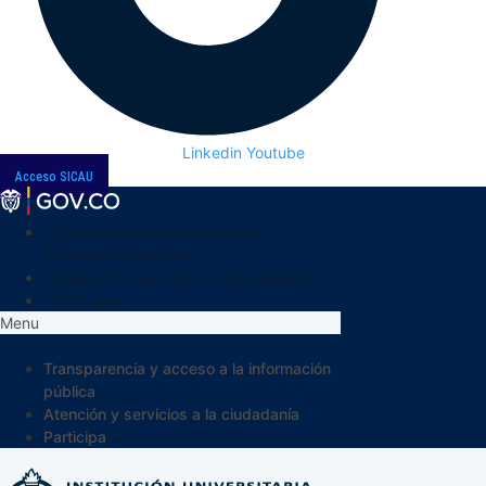
Linkedin
Youtube
Acceso SICAU
Transparencia y acceso a la
información pública
Atención y servicios a la ciudadanía
Participa
Menu
Transparencia y acceso a la información
pública
Atención y servicios a la ciudadanía
Participa