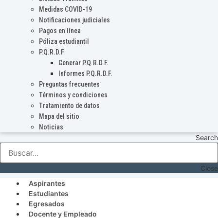
Medidas COVID-19
Notificaciones judiciales
Pagos en línea
Póliza estudiantil
P.Q.R.D.F
Generar P.Q.R.D.F.
Informes P.Q.R.D.F.
Preguntas frecuentes
Términos y condiciones
Tratamiento de datos
Mapa del sitio
Noticias
Search
Close
Aspirantes
Estudiantes
Egresados
Docente y Empleado