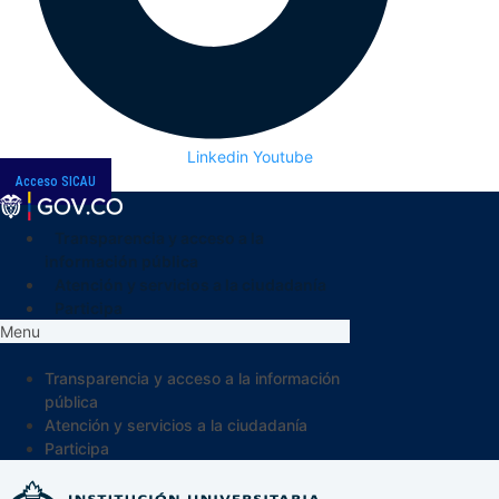
Linkedin
Youtube
Acceso SICAU
Transparencia y acceso a la
información pública
Atención y servicios a la ciudadanía
Participa
Menu
Transparencia y acceso a la información
pública
Atención y servicios a la ciudadanía
Participa