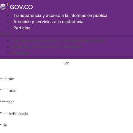
Saltar
al
contenido
Transparencia y acceso a la información pública
Atención y servicios a la ciudadanía
Participa
Menu
Transparencia y acceso a la información pública
Atención y servicios a la ciudadanía
Participa
Soy:
Aspirante
Estudiante
Egresado
Docente/Empleado
Niño