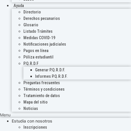
Ayuda
Directorio
Derechos pecunarios
Glosario
Listado Trámites
Medidas COVID-19
Notificaciones judiciales
Pagos en línea
Póliza estudiantil
P.Q.R.D.F
Generar P.Q.R.D.F.
Informes P.Q.R.D.F.
Preguntas frecuentes
Términos y condiciones
Tratamiento de datos
Mapa del sitio
Noticias
Menu
Estudia con nosotros
Inscripciones