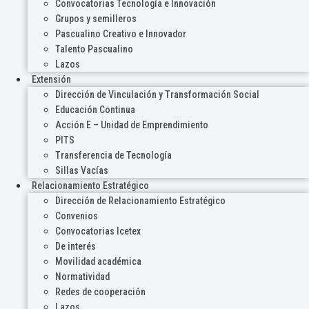
Convocatorias Tecnología e Innovación
Grupos y semilleros
Pascualino Creativo e Innovador
Talento Pascualino
Lazos
Extensión
Dirección de Vinculación y Transformación Social
Educación Continua
Acción E – Unidad de Emprendimiento
PITS
Transferencia de Tecnología
Sillas Vacías
Relacionamiento Estratégico
Dirección de Relacionamiento Estratégico
Convenios
Convocatorias Icetex
De interés
Movilidad académica
Normatividad
Redes de cooperación
Lazos