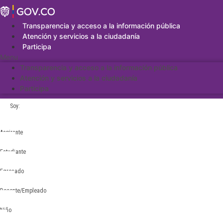
Saltar
al
contenido
Transparencia y acceso a la información pública
Atención y servicios a la ciudadanía
Participa
Menu
Transparencia y acceso a la información pública
Atención y servicios a la ciudadanía
Participa
Soy:
Aspirante
Estudiante
Egresado
Docente/Empleado
Niño