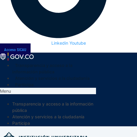
Linkedin
Youtube
Acceso SICAU
Transparencia y acceso a la
información pública
Atención y servicios a la ciudadanía
Participa
Menu
Transparencia y acceso a la información
pública
Atención y servicios a la ciudadanía
Participa