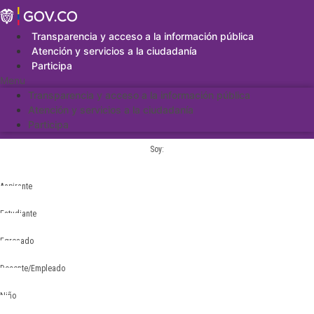
Saltar
al
contenido
Transparencia y acceso a la información pública
Atención y servicios a la ciudadanía
Participa
Menu
Transparencia y acceso a la información pública
Atención y servicios a la ciudadanía
Participa
Soy:
Aspirante
Estudiante
Egresado
Docente/Empleado
Niño