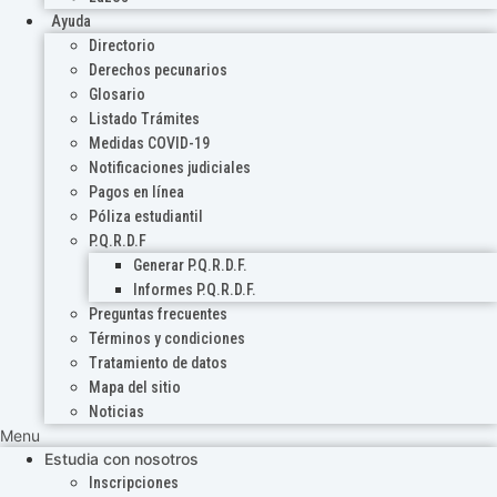
Ayuda
Directorio
Derechos pecunarios
Glosario
Listado Trámites
Medidas COVID-19
Notificaciones judiciales
Pagos en línea
Póliza estudiantil
P.Q.R.D.F
Generar P.Q.R.D.F.
Informes P.Q.R.D.F.
Preguntas frecuentes
Términos y condiciones
Tratamiento de datos
Mapa del sitio
Noticias
Menu
Estudia con nosotros
Inscripciones