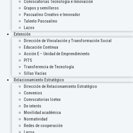
Convocatorias Tecnología e Innovación
Grupos y semilleros
Pascualino Creativo e Innovador
Talento Pascualino
Lazos
Extensión
Dirección de Vinculación y Transformación Social
Educación Continua
Acción E – Unidad de Emprendimiento
PITS
Transferencia de Tecnología
Sillas Vacías
Relacionamiento Estratégico
Dirección de Relacionamiento Estratégico
Convenios
Convocatorias Icetex
De interés
Movilidad académica
Normatividad
Redes de cooperación
Lazos