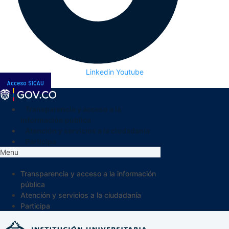
Linkedin
Youtube
Acceso SICAU
Transparencia y acceso a la
información pública
Atención y servicios a la ciudadanía
Participa
Menu
Transparencia y acceso a la información
pública
Atención y servicios a la ciudadanía
Participa