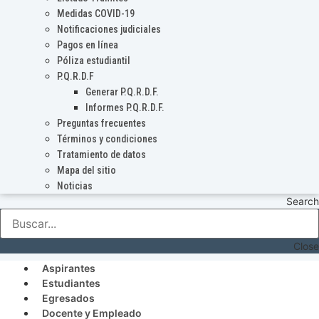
Medidas COVID-19
Notificaciones judiciales
Pagos en línea
Póliza estudiantil
P.Q.R.D.F
Generar P.Q.R.D.F.
Informes P.Q.R.D.F.
Preguntas frecuentes
Términos y condiciones
Tratamiento de datos
Mapa del sitio
Noticias
Search
Close
Aspirantes
Estudiantes
Egresados
Docente y Empleado