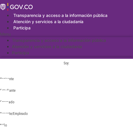
Saltar
al
contenido
Transparencia y acceso a la información pública
Atención y servicios a la ciudadanía
Participa
Menu
Transparencia y acceso a la información pública
Atención y servicios a la ciudadanía
Participa
Soy:
Aspirante
Estudiante
Egresado
Docente/Empleado
Niño