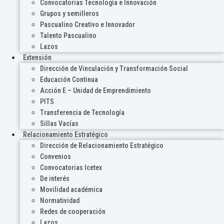
Convocatorias Tecnología e Innovación
Grupos y semilleros
Pascualino Creativo e Innovador
Talento Pascualino
Lazos
Extensión
Dirección de Vinculación y Transformación Social
Educación Continua
Acción E – Unidad de Emprendimiento
PITS
Transferencia de Tecnología
Sillas Vacías
Relacionamiento Estratégico
Dirección de Relacionamiento Estratégico
Convenios
Convocatorias Icetex
De interés
Movilidad académica
Normatividad
Redes de cooperación
Lazos