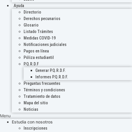
Ayuda
Directorio
Derechos pecunarios
Glosario
Listado Trámites
Medidas COVID-19
Notificaciones judiciales
Pagos en línea
Póliza estudiantil
P.Q.R.D.F
Generar P.Q.R.D.F.
Informes P.Q.R.D.F.
Preguntas frecuentes
Términos y condiciones
Tratamiento de datos
Mapa del sitio
Noticias
Menu
Estudia con nosotros
Inscripciones