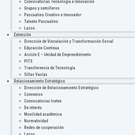
Convocatorias Tecnología e Innovación
Grupos y semilleros
Pascualino Creativo e Innovador
Talento Pascualino
Lazos
Extensión
Dirección de Vinculación y Transformación Social
Educación Continua
Acción E – Unidad de Emprendimiento
PITS
Transferencia de Tecnología
Sillas Vacías
Relacionamiento Estratégico
Dirección de Relacionamiento Estratégico
Convenios
Convocatorias Icetex
De interés
Movilidad académica
Normatividad
Redes de cooperación
Lazos