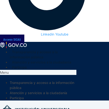
Linkedin
Youtube
Acceso SICAU
Transparencia y acceso a la
información pública
Atención y servicios a la ciudadanía
Participa
Menu
Transparencia y acceso a la información
pública
Atención y servicios a la ciudadanía
Participa