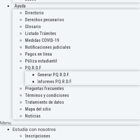
Ayuda
Directorio
Derechos pecunarios
Glosario
Listado Trámites
Medidas COVID-19
Notificaciones judiciales
Pagos en línea
Póliza estudiantil
P.Q.R.D.F
Generar P.Q.R.D.F.
Informes P.Q.R.D.F.
Preguntas frecuentes
Términos y condiciones
Tratamiento de datos
Mapa del sitio
Noticias
Menu
Estudia con nosotros
Inscripciones