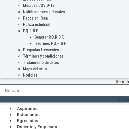
Medidas COVID-19
Notificaciones judiciales
Pagos en línea
Póliza estudiantil
P.Q.R.D.F
Generar P.Q.R.D.F.
Informes P.Q.R.D.F.
Preguntas frecuentes
Términos y condiciones
Tratamiento de datos
Mapa del sitio
Noticias
Search
Close
Aspirantes
Estudiantes
Egresados
Docente y Empleado