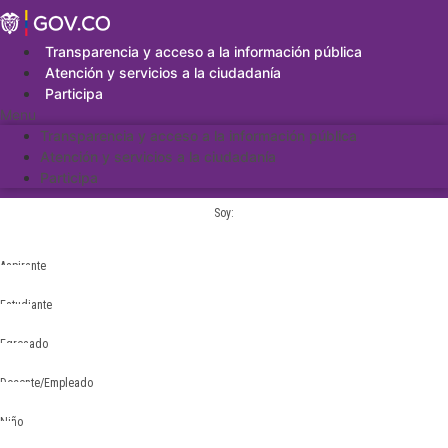
Saltar
al
contenido
Transparencia y acceso a la información pública
Atención y servicios a la ciudadanía
Participa
Menu
Transparencia y acceso a la información pública
Atención y servicios a la ciudadanía
Participa
Soy:
Aspirante
Estudiante
Egresado
Docente/Empleado
Niño