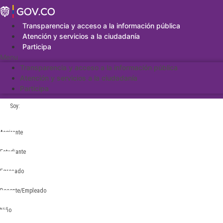
Saltar
al
contenido
Transparencia y acceso a la información pública
Atención y servicios a la ciudadanía
Participa
Menu
Transparencia y acceso a la información pública
Atención y servicios a la ciudadanía
Participa
Soy:
Aspirante
Estudiante
Egresado
Docente/Empleado
Niño