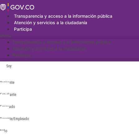
Saltar
al
contenido
Transparencia y acceso a la información pública
Atención y servicios a la ciudadanía
Participa
Menu
Transparencia y acceso a la información pública
Atención y servicios a la ciudadanía
Participa
Soy:
Aspirante
Estudiante
Egresado
Docente/Empleado
Niño