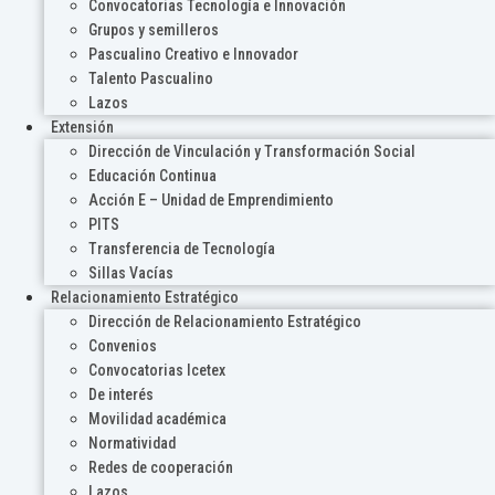
Convocatorias Tecnología e Innovación
Grupos y semilleros
Pascualino Creativo e Innovador
Talento Pascualino
Lazos
Extensión
Dirección de Vinculación y Transformación Social
Educación Continua
Acción E – Unidad de Emprendimiento
PITS
Transferencia de Tecnología
Sillas Vacías
Relacionamiento Estratégico
Dirección de Relacionamiento Estratégico
Convenios
Convocatorias Icetex
De interés
Movilidad académica
Normatividad
Redes de cooperación
Lazos