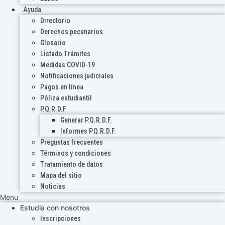
Ayuda
Directorio
Derechos pecunarios
Glosario
Listado Trámites
Medidas COVID-19
Notificaciones judiciales
Pagos en línea
Póliza estudiantil
P.Q.R.D.F
Generar P.Q.R.D.F.
Informes P.Q.R.D.F.
Preguntas frecuentes
Términos y condiciones
Tratamiento de datos
Mapa del sitio
Noticias
Menu
Estudia con nosotros
Inscripciones