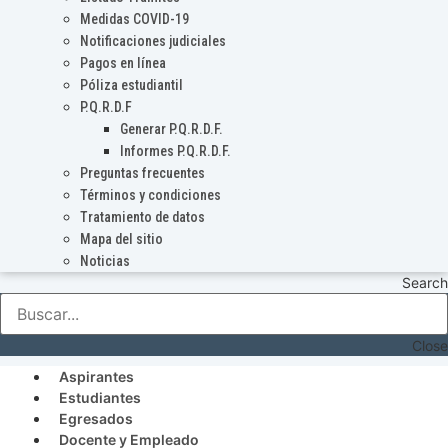
Medidas COVID-19
Notificaciones judiciales
Pagos en línea
Póliza estudiantil
P.Q.R.D.F
Generar P.Q.R.D.F.
Informes P.Q.R.D.F.
Preguntas frecuentes
Términos y condiciones
Tratamiento de datos
Mapa del sitio
Noticias
Search
Close
Aspirantes
Estudiantes
Egresados
Docente y Empleado