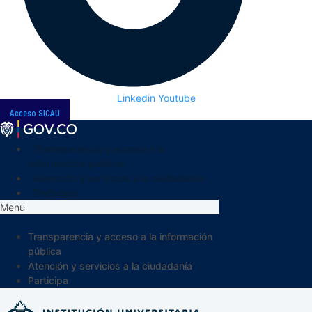
Linkedin
Youtube
Acceso SICAU
Transparencia y acceso a la
información pública
Atención y servicios a la ciudadanía
Participa
Menu
Transparencia y acceso a la información
pública
Atención y servicios a la ciudadanía
Participa