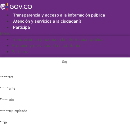
Saltar
al
contenido
Transparencia y acceso a la información pública
Atención y servicios a la ciudadanía
Participa
Menu
Transparencia y acceso a la información pública
Atención y servicios a la ciudadanía
Participa
Soy:
Aspirante
Estudiante
Egresado
Docente/Empleado
Niño