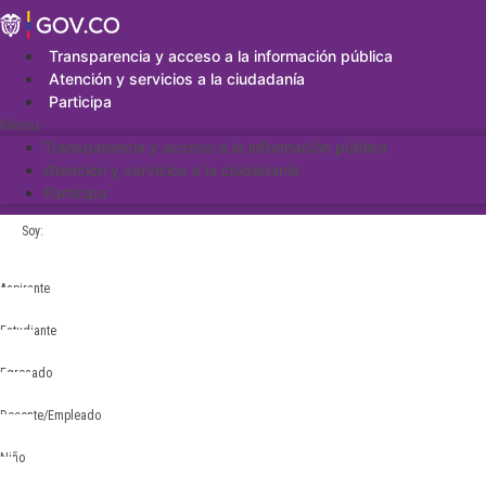
Saltar
al
contenido
Transparencia y acceso a la información pública
Atención y servicios a la ciudadanía
Participa
Menu
Transparencia y acceso a la información pública
Atención y servicios a la ciudadanía
Participa
Soy:
Aspirante
Estudiante
Egresado
Docente/Empleado
Niño