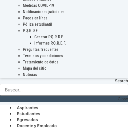
Medidas COVID-19
Notificaciones judiciales
Pagos en línea
Póliza estudiantil
P.Q.R.D.F
Generar P.Q.R.D.F.
Informes P.Q.R.D.F.
Preguntas frecuentes
Términos y condiciones
Tratamiento de datos
Mapa del sitio
Noticias
Search
Close
Aspirantes
Estudiantes
Egresados
Docente y Empleado