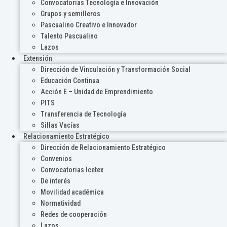
Convocatorias Tecnología e Innovación
Grupos y semilleros
Pascualino Creativo e Innovador
Talento Pascualino
Lazos
Extensión
Dirección de Vinculación y Transformación Social
Educación Continua
Acción E – Unidad de Emprendimiento
PITS
Transferencia de Tecnología
Sillas Vacías
Relacionamiento Estratégico
Dirección de Relacionamiento Estratégico
Convenios
Convocatorias Icetex
De interés
Movilidad académica
Normatividad
Redes de cooperación
Lazos