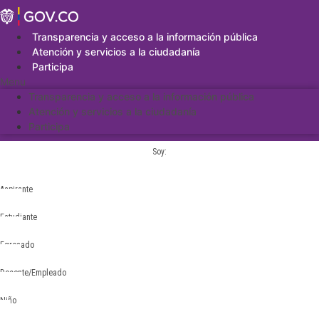
Saltar
al
contenido
Transparencia y acceso a la información pública
Atención y servicios a la ciudadanía
Participa
Menu
Transparencia y acceso a la información pública
Atención y servicios a la ciudadanía
Participa
Soy:
Aspirante
Estudiante
Egresado
Docente/Empleado
Niño