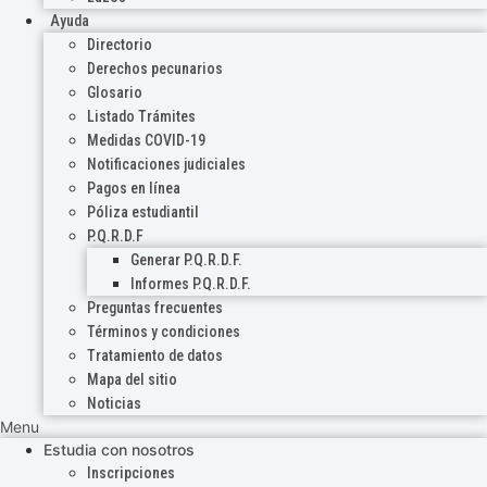
Ayuda
Directorio
Derechos pecunarios
Glosario
Listado Trámites
Medidas COVID-19
Notificaciones judiciales
Pagos en línea
Póliza estudiantil
P.Q.R.D.F
Generar P.Q.R.D.F.
Informes P.Q.R.D.F.
Preguntas frecuentes
Términos y condiciones
Tratamiento de datos
Mapa del sitio
Noticias
Menu
Estudia con nosotros
Inscripciones