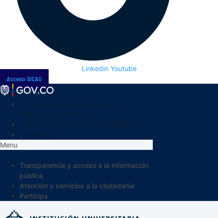
Linkedin
Youtube
Acceso SICAU
Transparencia y acceso a la
información pública
Atención y servicios a la ciudadanía
Participa
Menu
Transparencia y acceso a la información
pública
Atención y servicios a la ciudadanía
Participa