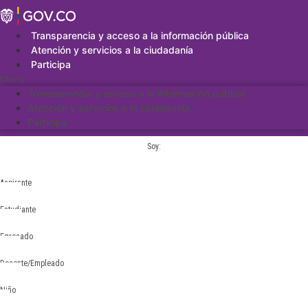
Saltar
al
contenido
Transparencia y acceso a la información pública
Atención y servicios a la ciudadanía
Participa
Menu
Transparencia y acceso a la información pública
Atención y servicios a la ciudadanía
Participa
Soy:
Aspirante
Estudiante
Egresado
Docente/Empleado
Niño