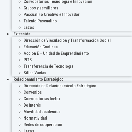
Convocatorias Tecnología e Innovación
Grupos y semilleros
Pascualino Creativo e Innovador
Talento Pascualino
Lazos
Extensión
Dirección de Vinculación y Transformación Social
Educación Continua
Acción E – Unidad de Emprendimiento
PITS
Transferencia de Tecnología
Sillas Vacías
Relacionamiento Estratégico
Dirección de Relacionamiento Estratégico
Convenios
Convocatorias Icetex
De interés
Movilidad académica
Normatividad
Redes de cooperación
Lazos