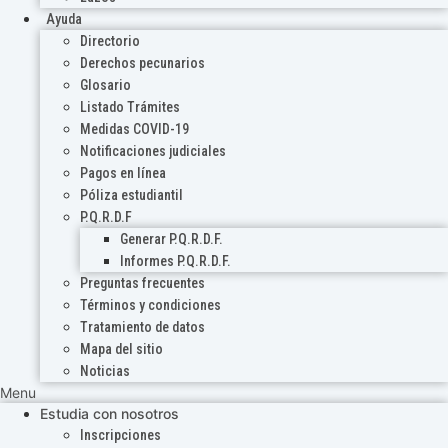
Ayuda
Directorio
Derechos pecunarios
Glosario
Listado Trámites
Medidas COVID-19
Notificaciones judiciales
Pagos en línea
Póliza estudiantil
P.Q.R.D.F
Generar P.Q.R.D.F.
Informes P.Q.R.D.F.
Preguntas frecuentes
Términos y condiciones
Tratamiento de datos
Mapa del sitio
Noticias
Menu
Estudia con nosotros
Inscripciones