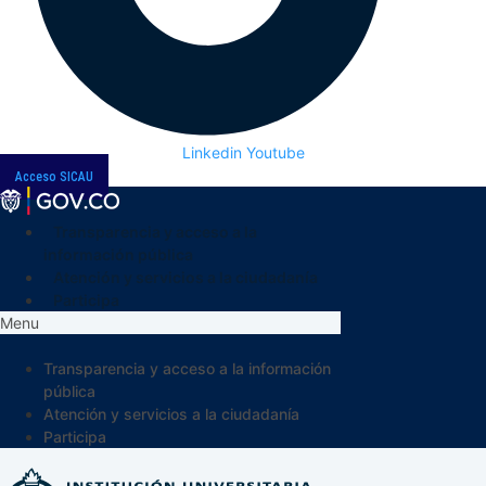
Linkedin
Youtube
Acceso SICAU
Transparencia y acceso a la
información pública
Atención y servicios a la ciudadanía
Participa
Menu
Transparencia y acceso a la información
pública
Atención y servicios a la ciudadanía
Participa