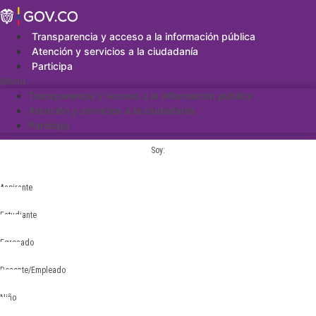
Saltar
al
contenido
Transparencia y acceso a la información pública
Atención y servicios a la ciudadanía
Participa
Menu
Transparencia y acceso a la información pública
Atención y servicios a la ciudadanía
Participa
Soy:
Aspirante
Estudiante
Egresado
Docente/Empleado
Niño