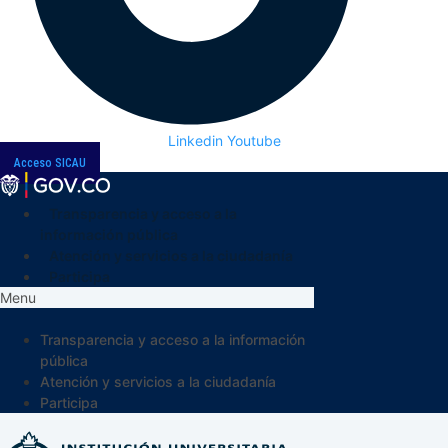
Linkedin
Youtube
Acceso SICAU
Transparencia y acceso a la
información pública
Atención y servicios a la ciudadanía
Participa
Menu
Transparencia y acceso a la información
pública
Atención y servicios a la ciudadanía
Participa