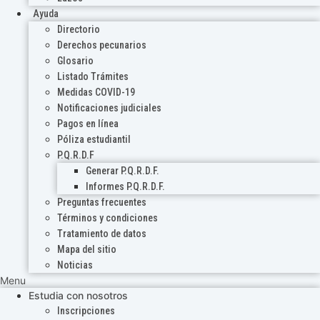
Ayuda
Directorio
Derechos pecunarios
Glosario
Listado Trámites
Medidas COVID-19
Notificaciones judiciales
Pagos en línea
Póliza estudiantil
P.Q.R.D.F
Generar P.Q.R.D.F.
Informes P.Q.R.D.F.
Preguntas frecuentes
Términos y condiciones
Tratamiento de datos
Mapa del sitio
Noticias
Menu
Estudia con nosotros
Inscripciones