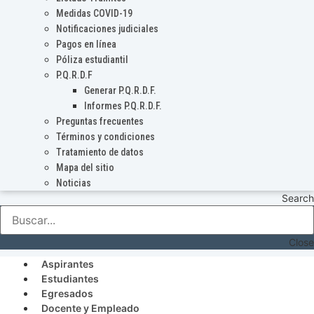
Medidas COVID-19
Notificaciones judiciales
Pagos en línea
Póliza estudiantil
P.Q.R.D.F
Generar P.Q.R.D.F.
Informes P.Q.R.D.F.
Preguntas frecuentes
Términos y condiciones
Tratamiento de datos
Mapa del sitio
Noticias
Search
Close
Aspirantes
Estudiantes
Egresados
Docente y Empleado