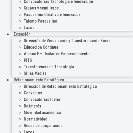
Convocatorias Tecnología e Innovación
Grupos y semilleros
Pascualino Creativo e Innovador
Talento Pascualino
Lazos
Extensión
Dirección de Vinculación y Transformación Social
Educación Continua
Acción E – Unidad de Emprendimiento
PITS
Transferencia de Tecnología
Sillas Vacías
Relacionamiento Estratégico
Dirección de Relacionamiento Estratégico
Convenios
Convocatorias Icetex
De interés
Movilidad académica
Normatividad
Redes de cooperación
Lazos