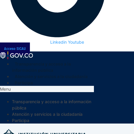
Linkedin
Youtube
Acceso SICAU
Transparencia y acceso a la
información pública
Atención y servicios a la ciudadanía
Participa
Menu
Transparencia y acceso a la información
pública
Atención y servicios a la ciudadanía
Participa