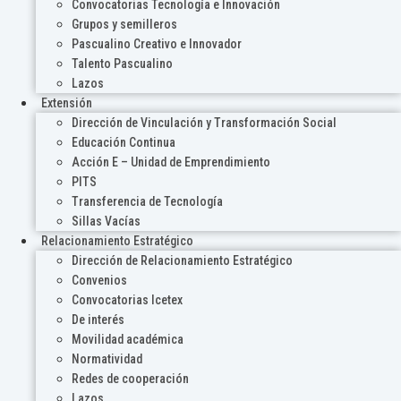
Convocatorias Tecnología e Innovación
Grupos y semilleros
Pascualino Creativo e Innovador
Talento Pascualino
Lazos
Extensión
Dirección de Vinculación y Transformación Social
Educación Continua
Acción E – Unidad de Emprendimiento
PITS
Transferencia de Tecnología
Sillas Vacías
Relacionamiento Estratégico
Dirección de Relacionamiento Estratégico
Convenios
Convocatorias Icetex
De interés
Movilidad académica
Normatividad
Redes de cooperación
Lazos