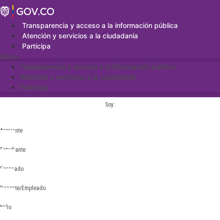
Saltar
al
contenido
Transparencia y acceso a la información pública
Atención y servicios a la ciudadanía
Participa
Menu
Transparencia y acceso a la información pública
Atención y servicios a la ciudadanía
Participa
Soy:
Aspirante
Estudiante
Egresado
Docente/Empleado
Niño