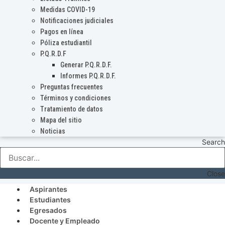
Medidas COVID-19
Notificaciones judiciales
Pagos en línea
Póliza estudiantil
P.Q.R.D.F
Generar P.Q.R.D.F.
Informes P.Q.R.D.F.
Preguntas frecuentes
Términos y condiciones
Tratamiento de datos
Mapa del sitio
Noticias
Search
Close
Aspirantes
Estudiantes
Egresados
Docente y Empleado