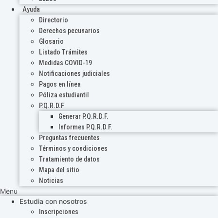
Ayuda
Directorio
Derechos pecunarios
Glosario
Listado Trámites
Medidas COVID-19
Notificaciones judiciales
Pagos en línea
Póliza estudiantil
P.Q.R.D.F
Generar P.Q.R.D.F.
Informes P.Q.R.D.F.
Preguntas frecuentes
Términos y condiciones
Tratamiento de datos
Mapa del sitio
Noticias
Menu
Estudia con nosotros
Inscripciones