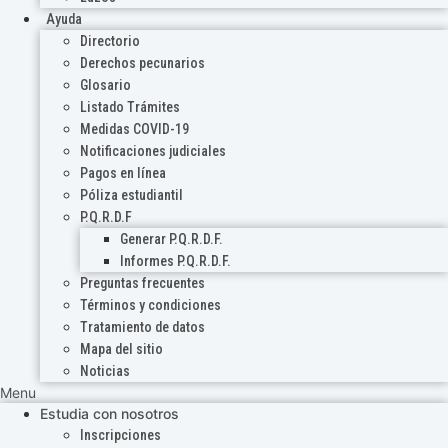
Ayuda
Directorio
Derechos pecunarios
Glosario
Listado Trámites
Medidas COVID-19
Notificaciones judiciales
Pagos en línea
Póliza estudiantil
P.Q.R.D.F
Generar P.Q.R.D.F.
Informes P.Q.R.D.F.
Preguntas frecuentes
Términos y condiciones
Tratamiento de datos
Mapa del sitio
Noticias
Menu
Estudia con nosotros
Inscripciones