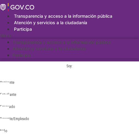
Saltar
al
contenido
Transparencia y acceso a la información pública
Atención y servicios a la ciudadanía
Participa
Menu
Transparencia y acceso a la información pública
Atención y servicios a la ciudadanía
Participa
Soy:
Aspirante
Estudiante
Egresado
Docente/Empleado
Niño