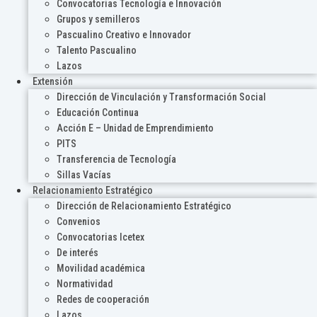
Convocatorias Tecnología e Innovación
Grupos y semilleros
Pascualino Creativo e Innovador
Talento Pascualino
Lazos
Extensión
Dirección de Vinculación y Transformación Social
Educación Continua
Acción E – Unidad de Emprendimiento
PITS
Transferencia de Tecnología
Sillas Vacías
Relacionamiento Estratégico
Dirección de Relacionamiento Estratégico
Convenios
Convocatorias Icetex
De interés
Movilidad académica
Normatividad
Redes de cooperación
Lazos