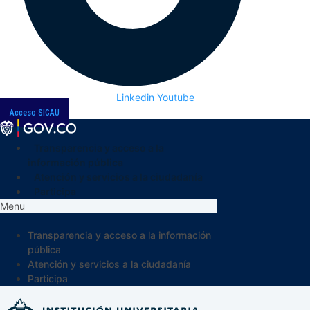
Linkedin
Youtube
Acceso SICAU
Transparencia y acceso a la
información pública
Atención y servicios a la ciudadanía
Participa
Menu
Transparencia y acceso a la información
pública
Atención y servicios a la ciudadanía
Participa