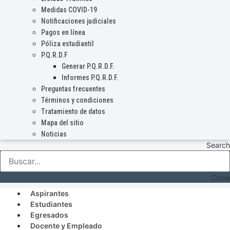
Medidas COVID-19
Notificaciones judiciales
Pagos en línea
Póliza estudiantil
P.Q.R.D.F
Generar P.Q.R.D.F.
Informes P.Q.R.D.F.
Preguntas frecuentes
Términos y condiciones
Tratamiento de datos
Mapa del sitio
Noticias
Search
Close
Aspirantes
Estudiantes
Egresados
Docente y Empleado