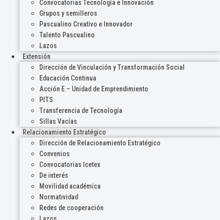
Convocatorias Tecnología e Innovación
Grupos y semilleros
Pascualino Creativo e Innovador
Talento Pascualino
Lazos
Extensión
Dirección de Vinculación y Transformación Social
Educación Continua
Acción E – Unidad de Emprendimiento
PITS
Transferencia de Tecnología
Sillas Vacías
Relacionamiento Estratégico
Dirección de Relacionamiento Estratégico
Convenios
Convocatorias Icetex
De interés
Movilidad académica
Normatividad
Redes de cooperación
Lazos