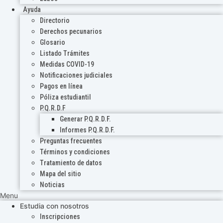
Ayuda
Directorio
Derechos pecunarios
Glosario
Listado Trámites
Medidas COVID-19
Notificaciones judiciales
Pagos en línea
Póliza estudiantil
P.Q.R.D.F
Generar P.Q.R.D.F.
Informes P.Q.R.D.F.
Preguntas frecuentes
Términos y condiciones
Tratamiento de datos
Mapa del sitio
Noticias
Menu
Estudia con nosotros
Inscripciones