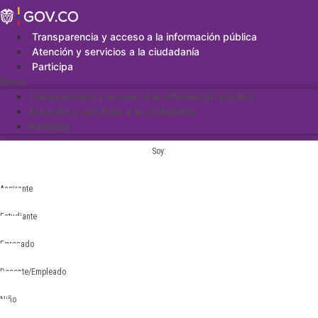
Saltar
al
contenido
Transparencia y acceso a la información pública
Atención y servicios a la ciudadanía
Participa
Menu
Transparencia y acceso a la información pública
Atención y servicios a la ciudadanía
Participa
Soy:
Aspirante
Estudiante
Egresado
Docente/Empleado
Niño