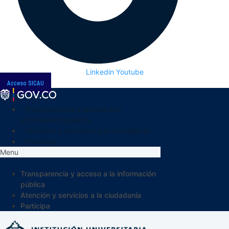
Linkedin
Youtube
Acceso SICAU
Transparencia y acceso a la
información pública
Atención y servicios a la ciudadanía
Participa
Menu
Transparencia y acceso a la información
pública
Atención y servicios a la ciudadanía
Participa