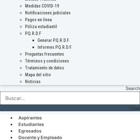
Medidas COVID-19
Notificaciones judiciales
Pagos en línea
Póliza estudiantil
P.Q.R.D.F
Generar P.Q.R.D.F.
Informes P.Q.R.D.F.
Preguntas frecuentes
Términos y condiciones
Tratamiento de datos
Mapa del sitio
Noticias
Search
Close
Aspirantes
Estudiantes
Egresados
Docente y Empleado