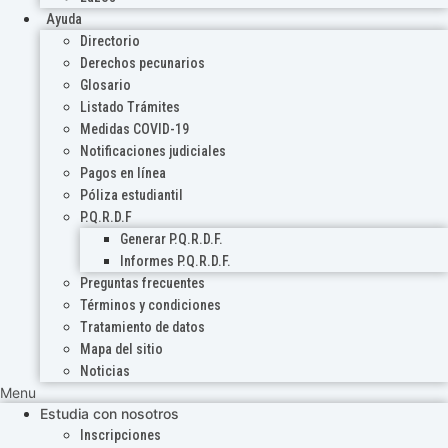
Ayuda
Directorio
Derechos pecunarios
Glosario
Listado Trámites
Medidas COVID-19
Notificaciones judiciales
Pagos en línea
Póliza estudiantil
P.Q.R.D.F
Generar P.Q.R.D.F.
Informes P.Q.R.D.F.
Preguntas frecuentes
Términos y condiciones
Tratamiento de datos
Mapa del sitio
Noticias
Menu
Estudia con nosotros
Inscripciones