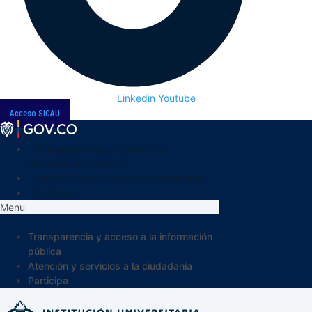
Linkedin
Youtube
Acceso SICAU
Transparencia y acceso a la
información pública
Atención y servicios a la ciudadanía
Participa
Menu
Transparencia y acceso a la información
pública
Atención y servicios a la ciudadanía
Participa