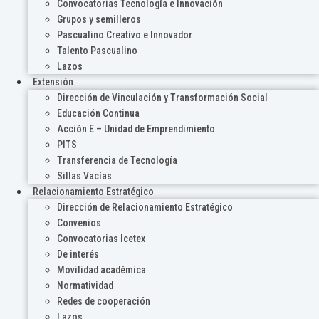
Convocatorias Tecnología e Innovación
Grupos y semilleros
Pascualino Creativo e Innovador
Talento Pascualino
Lazos
Extensión
Dirección de Vinculación y Transformación Social
Educación Continua
Acción E – Unidad de Emprendimiento
PITS
Transferencia de Tecnología
Sillas Vacías
Relacionamiento Estratégico
Dirección de Relacionamiento Estratégico
Convenios
Convocatorias Icetex
De interés
Movilidad académica
Normatividad
Redes de cooperación
Lazos