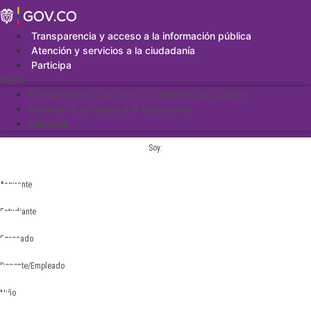
Saltar
al
contenido
Transparencia y acceso a la información pública
Atención y servicios a la ciudadanía
Participa
Menu
Transparencia y acceso a la información pública
Atención y servicios a la ciudadanía
Participa
Soy:
Aspirante
Estudiante
Egresado
Docente/Empleado
Niño