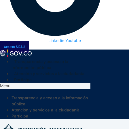
Linkedin
Youtube
Acceso SICAU
Transparencia y acceso a la
información pública
Atención y servicios a la ciudadanía
Participa
Menu
Transparencia y acceso a la información
pública
Atención y servicios a la ciudadanía
Participa