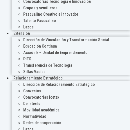
Convocatorias Tecnología e Innovación
Grupos y semilleros
Pascualino Creativo e Innovador
Talento Pascualino
Lazos
Extensión
Dirección de Vinculación y Transformación Social
Educación Continua
Acción E – Unidad de Emprendimiento
PITS
Transferencia de Tecnología
Sillas Vacías
Relacionamiento Estratégico
Dirección de Relacionamiento Estratégico
Convenios
Convocatorias Icetex
De interés
Movilidad académica
Normatividad
Redes de cooperación
Lazos