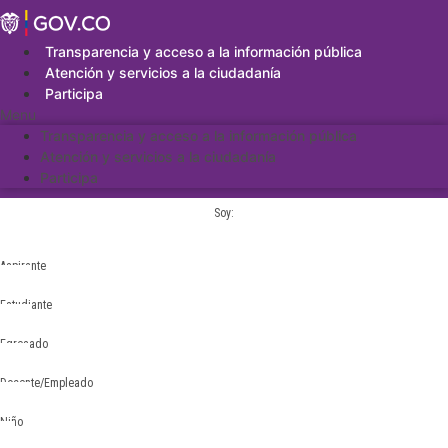
Saltar
al
contenido
Transparencia y acceso a la información pública
Atención y servicios a la ciudadanía
Participa
Menu
Transparencia y acceso a la información pública
Atención y servicios a la ciudadanía
Participa
Soy:
Aspirante
Estudiante
Egresado
Docente/Empleado
Niño