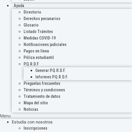
Ayuda
Directorio
Derechos pecunarios
Glosario
Listado Trámites
Medidas COVID-19
Notificaciones judiciales
Pagos en línea
Póliza estudiantil
P.Q.R.D.F
Generar P.Q.R.D.F.
Informes P.Q.R.D.F.
Preguntas frecuentes
Términos y condiciones
Tratamiento de datos
Mapa del sitio
Noticias
Menu
Estudia con nosotros
Inscripciones