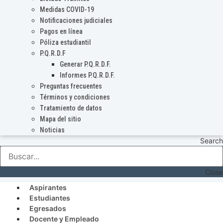
Medidas COVID-19
Notificaciones judiciales
Pagos en línea
Póliza estudiantil
P.Q.R.D.F
Generar P.Q.R.D.F.
Informes P.Q.R.D.F.
Preguntas frecuentes
Términos y condiciones
Tratamiento de datos
Mapa del sitio
Noticias
Search
Close
Aspirantes
Estudiantes
Egresados
Docente y Empleado