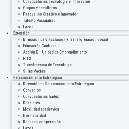
Convocatorias Tecnología e Innovación
Grupos y semilleros
Pascualino Creativo e Innovador
Talento Pascualino
Lazos
Extensión
Dirección de Vinculación y Transformación Social
Educación Continua
Acción E – Unidad de Emprendimiento
PITS
Transferencia de Tecnología
Sillas Vacías
Relacionamiento Estratégico
Dirección de Relacionamiento Estratégico
Convenios
Convocatorias Icetex
De interés
Movilidad académica
Normatividad
Redes de cooperación
Lazos