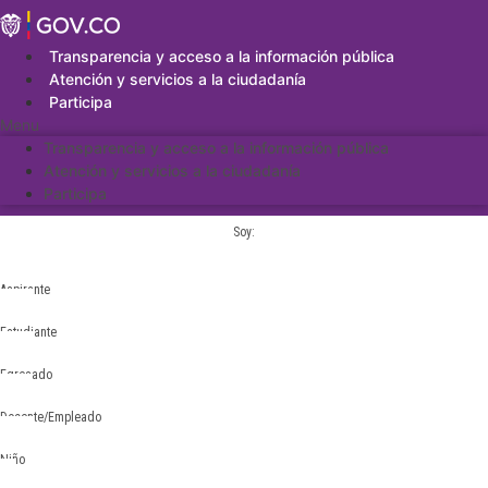
Saltar
al
contenido
Transparencia y acceso a la información pública
Atención y servicios a la ciudadanía
Participa
Menu
Transparencia y acceso a la información pública
Atención y servicios a la ciudadanía
Participa
Soy:
Aspirante
Estudiante
Egresado
Docente/Empleado
Niño