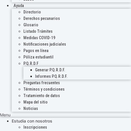
Ayuda
Directorio
Derechos pecunarios
Glosario
Listado Trámites
Medidas COVID-19
Notificaciones judiciales
Pagos en línea
Póliza estudiantil
P.Q.R.D.F
Generar P.Q.R.D.F.
Informes P.Q.R.D.F.
Preguntas frecuentes
Términos y condiciones
Tratamiento de datos
Mapa del sitio
Noticias
Menu
Estudia con nosotros
Inscripciones