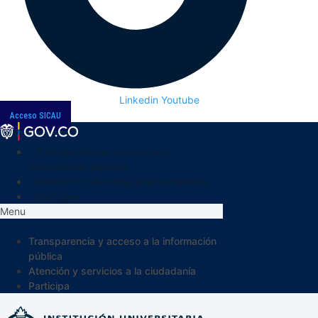
Linkedin
Youtube
Acceso SICAU
Transparencia y acceso a la
información pública
Atención y servicios a la ciudadanía
Participa
Menu
Transparencia y acceso a la información
pública
Atención y servicios a la ciudadanía
Participa