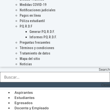
Medidas COVID-19
Notificaciones judiciales
Pagos en línea
Póliza estudiantil
P.Q.R.D.F
Generar P.Q.R.D.F.
Informes P.Q.R.D.F.
Preguntas frecuentes
Términos y condiciones
Tratamiento de datos
Mapa del sitio
Noticias
Search
Close
Aspirantes
Estudiantes
Egresados
Docente y Empleado