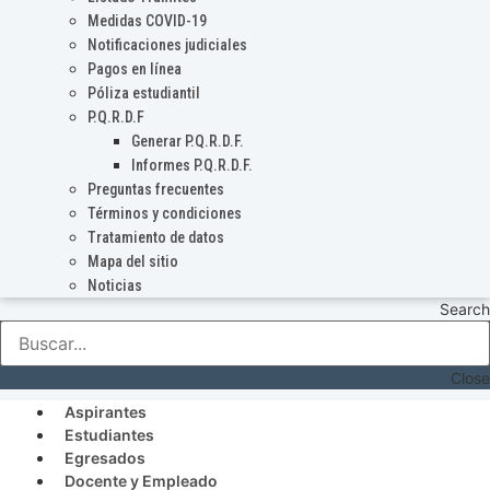
Medidas COVID-19
Notificaciones judiciales
Pagos en línea
Póliza estudiantil
P.Q.R.D.F
Generar P.Q.R.D.F.
Informes P.Q.R.D.F.
Preguntas frecuentes
Términos y condiciones
Tratamiento de datos
Mapa del sitio
Noticias
Search
Close
Aspirantes
Estudiantes
Egresados
Docente y Empleado