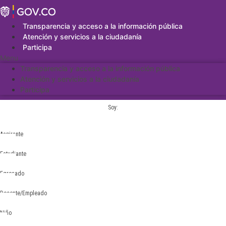
Saltar
al
contenido
Transparencia y acceso a la información pública
Atención y servicios a la ciudadanía
Participa
Menu
Transparencia y acceso a la información pública
Atención y servicios a la ciudadanía
Participa
Soy:
Aspirante
Estudiante
Egresado
Docente/Empleado
Niño