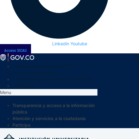
Linkedin
Youtube
Acceso SICAU
Transparencia y acceso a la
información pública
Atención y servicios a la ciudadanía
Participa
Menu
Transparencia y acceso a la información
pública
Atención y servicios a la ciudadanía
Participa