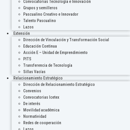
Convocatorias Tecnología e Innovación
Grupos y semilleros
Pascualino Creativo e Innovador
Talento Pascualino
Lazos
Extensión
Dirección de Vinculación y Transformación Social
Educación Continua
Acción E – Unidad de Emprendimiento
PITS
Transferencia de Tecnología
Sillas Vacías
Relacionamiento Estratégico
Dirección de Relacionamiento Estratégico
Convenios
Convocatorias Icetex
De interés
Movilidad académica
Normatividad
Redes de cooperación
Lazos