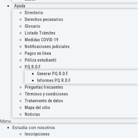
Ayuda
Directorio
Derechos pecunarios
Glosario
Listado Trámites
Medidas COVID-19
Notificaciones judiciales
Pagos en línea
Póliza estudiantil
P.Q.R.D.F
Generar P.Q.R.D.F.
Informes P.Q.R.D.F.
Preguntas frecuentes
Términos y condiciones
Tratamiento de datos
Mapa del sitio
Noticias
Menu
Estudia con nosotros
Inscripciones