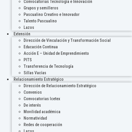
Convocatorias Tecnología e Innovación
Grupos y semilleros
Pascualino Creativo e Innovador
Talento Pascualino
Lazos
Extensión
Dirección de Vinculación y Transformación Social
Educación Continua
Acción E – Unidad de Emprendimiento
PITS
Transferencia de Tecnología
Sillas Vacías
Relacionamiento Estratégico
Dirección de Relacionamiento Estratégico
Convenios
Convocatorias Icetex
De interés
Movilidad académica
Normatividad
Redes de cooperación
Lazos