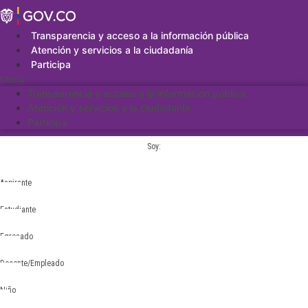
Saltar
al
contenido
Transparencia y acceso a la información pública
Atención y servicios a la ciudadanía
Participa
Menu
Transparencia y acceso a la información pública
Atención y servicios a la ciudadanía
Participa
Soy:
Aspirante
Estudiante
Egresado
Docente/Empleado
Niño