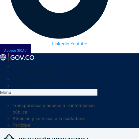
Linkedin
Youtube
Acceso SICAU
Transparencia y acceso a la
información pública
Atención y servicios a la ciudadanía
Participa
Menu
Transparencia y acceso a la información
pública
Atención y servicios a la ciudadanía
Participa