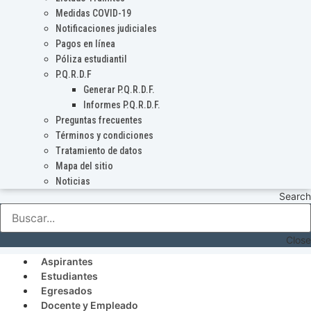
Medidas COVID-19
Notificaciones judiciales
Pagos en línea
Póliza estudiantil
P.Q.R.D.F
Generar P.Q.R.D.F.
Informes P.Q.R.D.F.
Preguntas frecuentes
Términos y condiciones
Tratamiento de datos
Mapa del sitio
Noticias
Search
Close
Aspirantes
Estudiantes
Egresados
Docente y Empleado