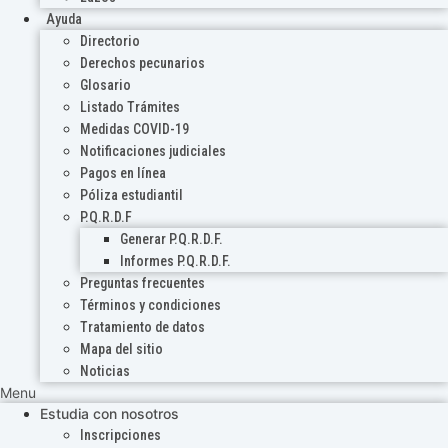
Ayuda
Directorio
Derechos pecunarios
Glosario
Listado Trámites
Medidas COVID-19
Notificaciones judiciales
Pagos en línea
Póliza estudiantil
P.Q.R.D.F
Generar P.Q.R.D.F.
Informes P.Q.R.D.F.
Preguntas frecuentes
Términos y condiciones
Tratamiento de datos
Mapa del sitio
Noticias
Menu
Estudia con nosotros
Inscripciones