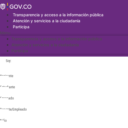
Saltar
al
contenido
Transparencia y acceso a la información pública
Atención y servicios a la ciudadanía
Participa
Menu
Transparencia y acceso a la información pública
Atención y servicios a la ciudadanía
Participa
Soy:
Aspirante
Estudiante
Egresado
Docente/Empleado
Niño