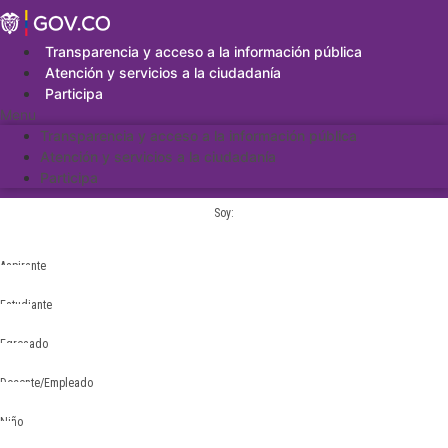
Saltar
al
contenido
Transparencia y acceso a la información pública
Atención y servicios a la ciudadanía
Participa
Menu
Transparencia y acceso a la información pública
Atención y servicios a la ciudadanía
Participa
Soy:
Aspirante
Estudiante
Egresado
Docente/Empleado
Niño