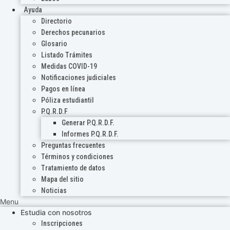
Ayuda
Directorio
Derechos pecunarios
Glosario
Listado Trámites
Medidas COVID-19
Notificaciones judiciales
Pagos en línea
Póliza estudiantil
P.Q.R.D.F
Generar P.Q.R.D.F.
Informes P.Q.R.D.F.
Preguntas frecuentes
Términos y condiciones
Tratamiento de datos
Mapa del sitio
Noticias
Menu
Estudia con nosotros
Inscripciones