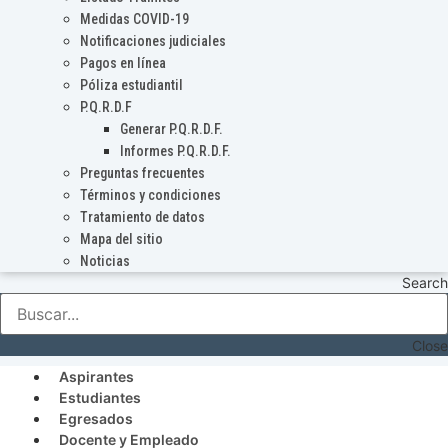
Medidas COVID-19
Notificaciones judiciales
Pagos en línea
Póliza estudiantil
P.Q.R.D.F
Generar P.Q.R.D.F.
Informes P.Q.R.D.F.
Preguntas frecuentes
Términos y condiciones
Tratamiento de datos
Mapa del sitio
Noticias
Search
Close
Aspirantes
Estudiantes
Egresados
Docente y Empleado