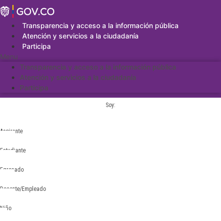
Saltar
al
contenido
Transparencia y acceso a la información pública
Atención y servicios a la ciudadanía
Participa
Menu
Transparencia y acceso a la información pública
Atención y servicios a la ciudadanía
Participa
Soy:
Aspirante
Estudiante
Egresado
Docente/Empleado
Niño