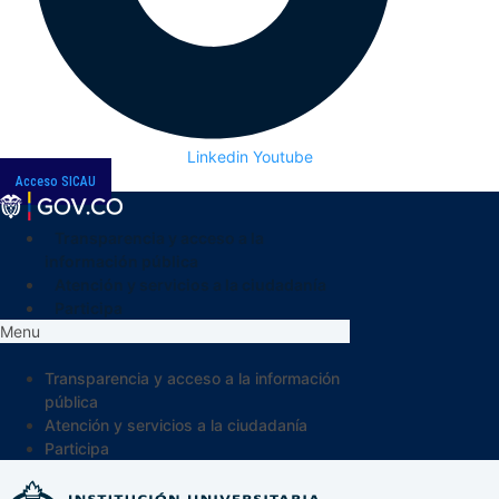
Linkedin
Youtube
Acceso SICAU
Transparencia y acceso a la
información pública
Atención y servicios a la ciudadanía
Participa
Menu
Transparencia y acceso a la información
pública
Atención y servicios a la ciudadanía
Participa