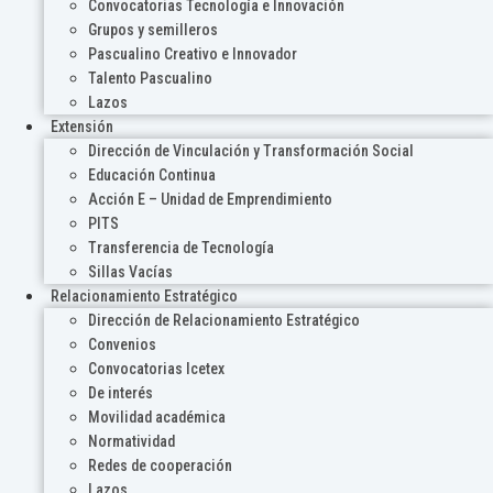
Convocatorias Tecnología e Innovación
Grupos y semilleros
Pascualino Creativo e Innovador
Talento Pascualino
Lazos
Extensión
Dirección de Vinculación y Transformación Social
Educación Continua
Acción E – Unidad de Emprendimiento
PITS
Transferencia de Tecnología
Sillas Vacías
Relacionamiento Estratégico
Dirección de Relacionamiento Estratégico
Convenios
Convocatorias Icetex
De interés
Movilidad académica
Normatividad
Redes de cooperación
Lazos