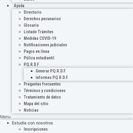
Ayuda
Directorio
Derechos pecunarios
Glosario
Listado Trámites
Medidas COVID-19
Notificaciones judiciales
Pagos en línea
Póliza estudiantil
P.Q.R.D.F
Generar P.Q.R.D.F.
Informes P.Q.R.D.F.
Preguntas frecuentes
Términos y condiciones
Tratamiento de datos
Mapa del sitio
Noticias
Menu
Estudia con nosotros
Inscripciones