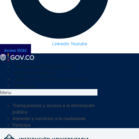
Linkedin
Youtube
Acceso SICAU
Transparencia y acceso a la
información pública
Atención y servicios a la ciudadanía
Participa
Menu
Transparencia y acceso a la información
pública
Atención y servicios a la ciudadanía
Participa