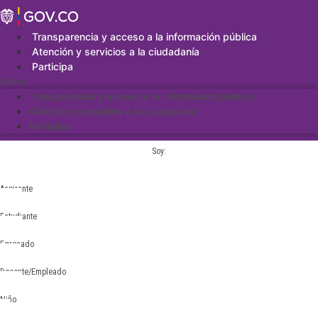
Saltar
al
contenido
Transparencia y acceso a la información pública
Atención y servicios a la ciudadanía
Participa
Menu
Transparencia y acceso a la información pública
Atención y servicios a la ciudadanía
Participa
Soy:
Aspirante
Estudiante
Egresado
Docente/Empleado
Niño