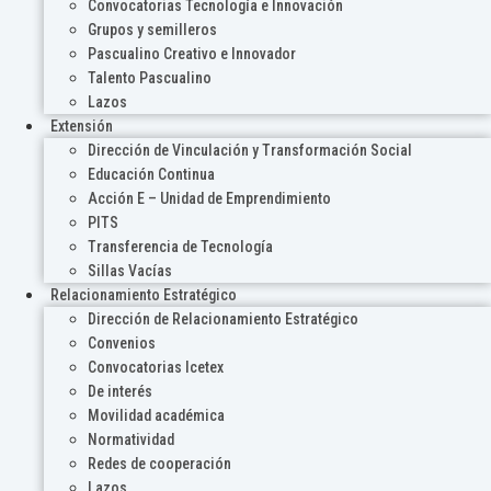
Convocatorias Tecnología e Innovación
Grupos y semilleros
Pascualino Creativo e Innovador
Talento Pascualino
Lazos
Extensión
Dirección de Vinculación y Transformación Social
Educación Continua
Acción E – Unidad de Emprendimiento
PITS
Transferencia de Tecnología
Sillas Vacías
Relacionamiento Estratégico
Dirección de Relacionamiento Estratégico
Convenios
Convocatorias Icetex
De interés
Movilidad académica
Normatividad
Redes de cooperación
Lazos