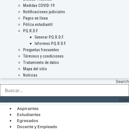
Medidas COVID-19
Notificaciones judiciales
Pagos en línea
Póliza estudiantil
P.Q.R.D.F
Generar P.Q.R.D.F.
Informes P.Q.R.D.F.
Preguntas frecuentes
Términos y condiciones
Tratamiento de datos
Mapa del sitio
Noticias
Search
Close
Aspirantes
Estudiantes
Egresados
Docente y Empleado