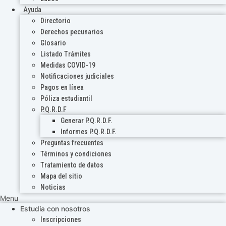
Ayuda
Directorio
Derechos pecunarios
Glosario
Listado Trámites
Medidas COVID-19
Notificaciones judiciales
Pagos en línea
Póliza estudiantil
P.Q.R.D.F
Generar P.Q.R.D.F.
Informes P.Q.R.D.F.
Preguntas frecuentes
Términos y condiciones
Tratamiento de datos
Mapa del sitio
Noticias
Menu
Estudia con nosotros
Inscripciones