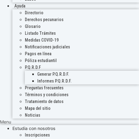
Ayuda
Directorio
Derechos pecunarios
Glosario
Listado Trámites
Medidas COVID-19
Notificaciones judiciales
Pagos en línea
Póliza estudiantil
P.Q.R.D.F
Generar P.Q.R.D.F.
Informes P.Q.R.D.F.
Preguntas frecuentes
Términos y condiciones
Tratamiento de datos
Mapa del sitio
Noticias
Menu
Estudia con nosotros
Inscripciones