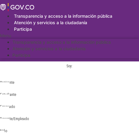
Saltar
al
contenido
Transparencia y acceso a la información pública
Atención y servicios a la ciudadanía
Participa
Menu
Transparencia y acceso a la información pública
Atención y servicios a la ciudadanía
Participa
Soy:
Aspirante
Estudiante
Egresado
Docente/Empleado
Niño