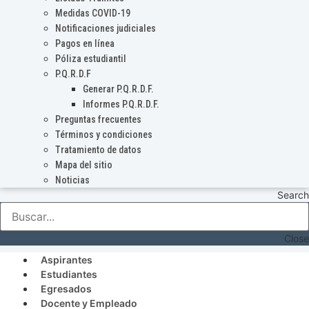
Medidas COVID-19
Notificaciones judiciales
Pagos en línea
Póliza estudiantil
P.Q.R.D.F
Generar P.Q.R.D.F.
Informes P.Q.R.D.F.
Preguntas frecuentes
Términos y condiciones
Tratamiento de datos
Mapa del sitio
Noticias
Search
Close
Aspirantes
Estudiantes
Egresados
Docente y Empleado