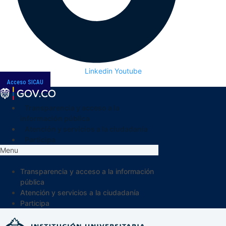
Linkedin
Youtube
Acceso SICAU
Transparencia y acceso a la
información pública
Atención y servicios a la ciudadanía
Participa
Menu
Transparencia y acceso a la información
pública
Atención y servicios a la ciudadanía
Participa