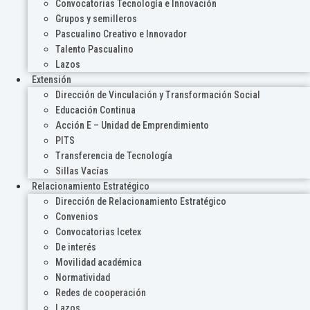
Convocatorias Tecnología e Innovación
Grupos y semilleros
Pascualino Creativo e Innovador
Talento Pascualino
Lazos
Extensión
Dirección de Vinculación y Transformación Social
Educación Continua
Acción E – Unidad de Emprendimiento
PITS
Transferencia de Tecnología
Sillas Vacías
Relacionamiento Estratégico
Dirección de Relacionamiento Estratégico
Convenios
Convocatorias Icetex
De interés
Movilidad académica
Normatividad
Redes de cooperación
Lazos