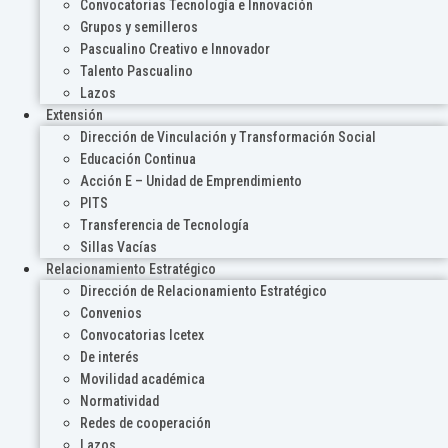
Convocatorias Tecnología e Innovación
Grupos y semilleros
Pascualino Creativo e Innovador
Talento Pascualino
Lazos
Extensión
Dirección de Vinculación y Transformación Social
Educación Continua
Acción E – Unidad de Emprendimiento
PITS
Transferencia de Tecnología
Sillas Vacías
Relacionamiento Estratégico
Dirección de Relacionamiento Estratégico
Convenios
Convocatorias Icetex
De interés
Movilidad académica
Normatividad
Redes de cooperación
Lazos