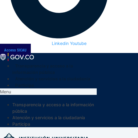
Linkedin
Youtube
Acceso SICAU
Transparencia y acceso a la
información pública
Atención y servicios a la ciudadanía
Participa
Menu
Transparencia y acceso a la información
pública
Atención y servicios a la ciudadanía
Participa