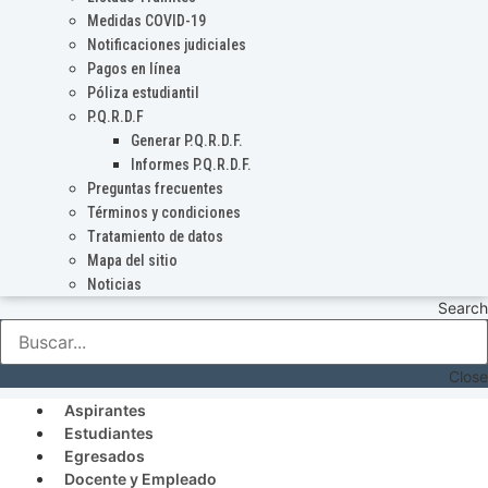
Medidas COVID-19
Notificaciones judiciales
Pagos en línea
Póliza estudiantil
P.Q.R.D.F
Generar P.Q.R.D.F.
Informes P.Q.R.D.F.
Preguntas frecuentes
Términos y condiciones
Tratamiento de datos
Mapa del sitio
Noticias
Search
Close
Aspirantes
Estudiantes
Egresados
Docente y Empleado