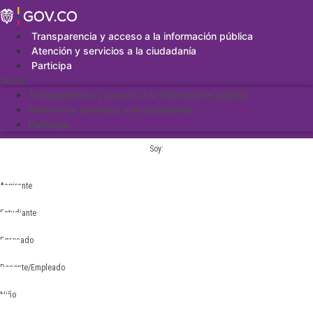
Saltar
al
contenido
Transparencia y acceso a la información pública
Atención y servicios a la ciudadanía
Participa
Menu
Transparencia y acceso a la información pública
Atención y servicios a la ciudadanía
Participa
Soy:
Aspirante
Estudiante
Egresado
Docente/Empleado
Niño