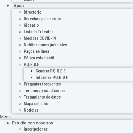
Ayuda
Directorio
Derechos pecunarios
Glosario
Listado Trámites
Medidas COVID-19
Notificaciones judiciales
Pagos en línea
Póliza estudiantil
P.Q.R.D.F
Generar P.Q.R.D.F.
Informes P.Q.R.D.F.
Preguntas frecuentes
Términos y condiciones
Tratamiento de datos
Mapa del sitio
Noticias
Menu
Estudia con nosotros
Inscripciones