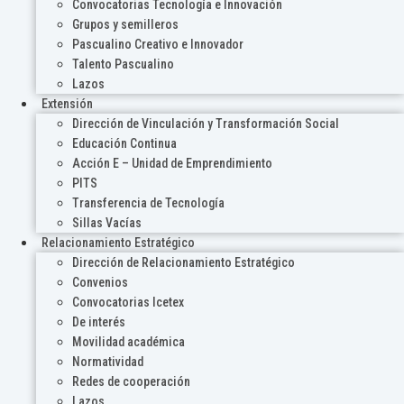
Convocatorias Tecnología e Innovación
Grupos y semilleros
Pascualino Creativo e Innovador
Talento Pascualino
Lazos
Extensión
Dirección de Vinculación y Transformación Social
Educación Continua
Acción E – Unidad de Emprendimiento
PITS
Transferencia de Tecnología
Sillas Vacías
Relacionamiento Estratégico
Dirección de Relacionamiento Estratégico
Convenios
Convocatorias Icetex
De interés
Movilidad académica
Normatividad
Redes de cooperación
Lazos