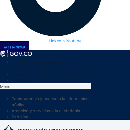
Linkedin
Youtube
Acceso SICAU
Transparencia y acceso a la
información pública
Atención y servicios a la ciudadanía
Participa
Menu
Transparencia y acceso a la información
pública
Atención y servicios a la ciudadanía
Participa