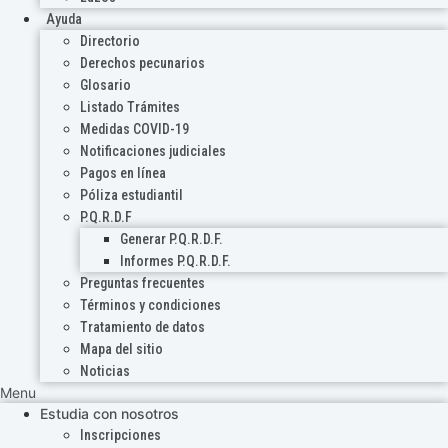
Ayuda
Directorio
Derechos pecunarios
Glosario
Listado Trámites
Medidas COVID-19
Notificaciones judiciales
Pagos en línea
Póliza estudiantil
P.Q.R.D.F
Generar P.Q.R.D.F.
Informes P.Q.R.D.F.
Preguntas frecuentes
Términos y condiciones
Tratamiento de datos
Mapa del sitio
Noticias
Menu
Estudia con nosotros
Inscripciones