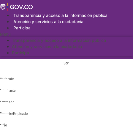
Saltar
al
contenido
Transparencia y acceso a la información pública
Atención y servicios a la ciudadanía
Participa
Menu
Transparencia y acceso a la información pública
Atención y servicios a la ciudadanía
Participa
Soy:
Aspirante
Estudiante
Egresado
Docente/Empleado
Niño