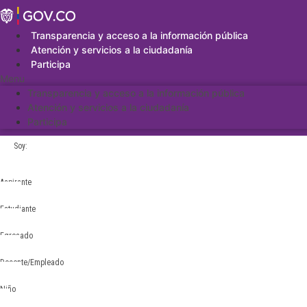
Saltar
al
contenido
Transparencia y acceso a la información pública
Atención y servicios a la ciudadanía
Participa
Menu
Transparencia y acceso a la información pública
Atención y servicios a la ciudadanía
Participa
Soy:
Aspirante
Estudiante
Egresado
Docente/Empleado
Niño