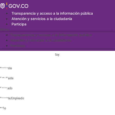
Saltar
al
contenido
Transparencia y acceso a la información pública
Atención y servicios a la ciudadanía
Participa
Menu
Transparencia y acceso a la información pública
Atención y servicios a la ciudadanía
Participa
Soy:
Aspirante
Estudiante
Egresado
Docente/Empleado
Niño