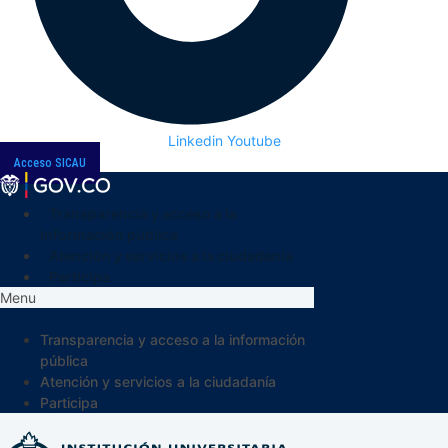
Linkedin
Youtube
Acceso SICAU
Transparencia y acceso a la
información pública
Atención y servicios a la ciudadanía
Participa
Menu
Transparencia y acceso a la información
pública
Atención y servicios a la ciudadanía
Participa