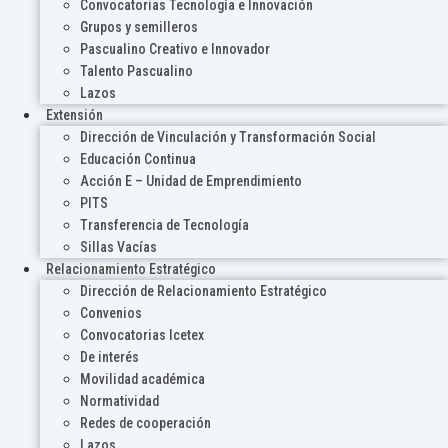
Convocatorias Tecnología e Innovación
Grupos y semilleros
Pascualino Creativo e Innovador
Talento Pascualino
Lazos
Extensión
Dirección de Vinculación y Transformación Social
Educación Continua
Acción E – Unidad de Emprendimiento
PITS
Transferencia de Tecnología
Sillas Vacías
Relacionamiento Estratégico
Dirección de Relacionamiento Estratégico
Convenios
Convocatorias Icetex
De interés
Movilidad académica
Normatividad
Redes de cooperación
Lazos