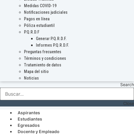
Medidas COVID-19
Notificaciones judiciales
Pagos en línea
Póliza estudiantil
P.Q.R.D.F
Generar P.Q.R.D.F.
Informes P.Q.R.D.F.
Preguntas frecuentes
Términos y condiciones
Tratamiento de datos
Mapa del sitio
Noticias
Search
Close
Aspirantes
Estudiantes
Egresados
Docente y Empleado