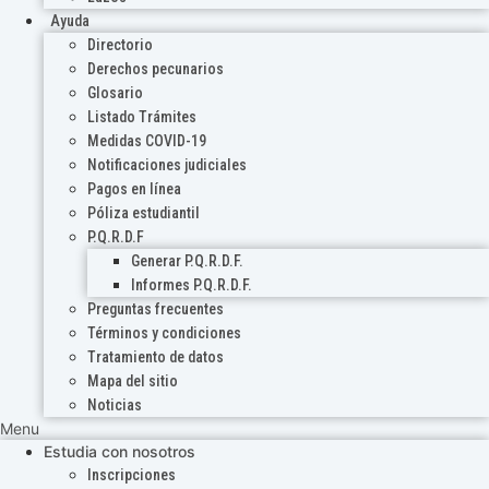
Ayuda
Directorio
Derechos pecunarios
Glosario
Listado Trámites
Medidas COVID-19
Notificaciones judiciales
Pagos en línea
Póliza estudiantil
P.Q.R.D.F
Generar P.Q.R.D.F.
Informes P.Q.R.D.F.
Preguntas frecuentes
Términos y condiciones
Tratamiento de datos
Mapa del sitio
Noticias
Menu
Estudia con nosotros
Inscripciones