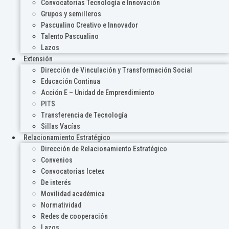
Convocatorias Tecnología e Innovación
Grupos y semilleros
Pascualino Creativo e Innovador
Talento Pascualino
Lazos
Extensión
Dirección de Vinculación y Transformación Social
Educación Continua
Acción E – Unidad de Emprendimiento
PITS
Transferencia de Tecnología
Sillas Vacías
Relacionamiento Estratégico
Dirección de Relacionamiento Estratégico
Convenios
Convocatorias Icetex
De interés
Movilidad académica
Normatividad
Redes de cooperación
Lazos