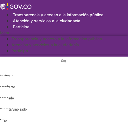
Saltar
al
contenido
Transparencia y acceso a la información pública
Atención y servicios a la ciudadanía
Participa
Menu
Transparencia y acceso a la información pública
Atención y servicios a la ciudadanía
Participa
Soy:
Aspirante
Estudiante
Egresado
Docente/Empleado
Niño