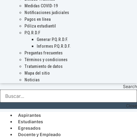
Medidas COVID-19
Notificaciones judiciales
Pagos en línea
Póliza estudiantil
P.Q.R.D.F
Generar P.Q.R.D.F.
Informes P.Q.R.D.F.
Preguntas frecuentes
Términos y condiciones
Tratamiento de datos
Mapa del sitio
Noticias
Search
Close
Aspirantes
Estudiantes
Egresados
Docente y Empleado