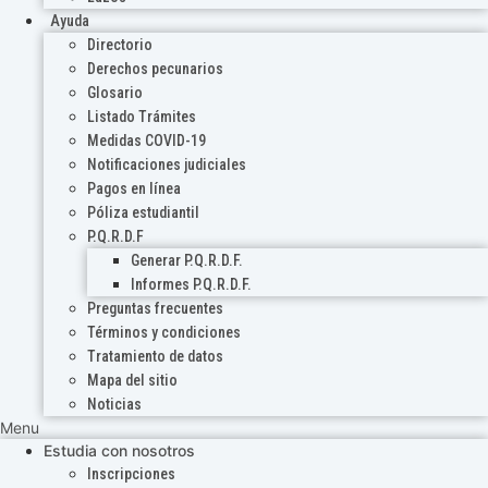
Ayuda
Directorio
Derechos pecunarios
Glosario
Listado Trámites
Medidas COVID-19
Notificaciones judiciales
Pagos en línea
Póliza estudiantil
P.Q.R.D.F
Generar P.Q.R.D.F.
Informes P.Q.R.D.F.
Preguntas frecuentes
Términos y condiciones
Tratamiento de datos
Mapa del sitio
Noticias
Menu
Estudia con nosotros
Inscripciones