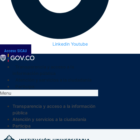
Linkedin
Youtube
Acceso SICAU
Transparencia y acceso a la
información pública
Atención y servicios a la ciudadanía
Participa
Menu
Transparencia y acceso a la información
pública
Atención y servicios a la ciudadanía
Participa