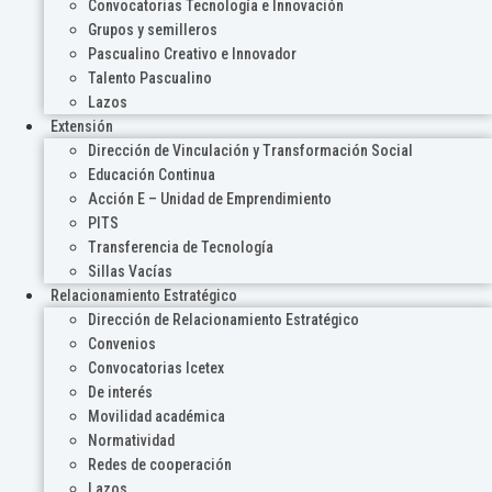
Convocatorias Tecnología e Innovación
Grupos y semilleros
Pascualino Creativo e Innovador
Talento Pascualino
Lazos
Extensión
Dirección de Vinculación y Transformación Social
Educación Continua
Acción E – Unidad de Emprendimiento
PITS
Transferencia de Tecnología
Sillas Vacías
Relacionamiento Estratégico
Dirección de Relacionamiento Estratégico
Convenios
Convocatorias Icetex
De interés
Movilidad académica
Normatividad
Redes de cooperación
Lazos