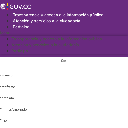
Saltar
al
contenido
Transparencia y acceso a la información pública
Atención y servicios a la ciudadanía
Participa
Menu
Transparencia y acceso a la información pública
Atención y servicios a la ciudadanía
Participa
Soy:
Aspirante
Estudiante
Egresado
Docente/Empleado
Niño