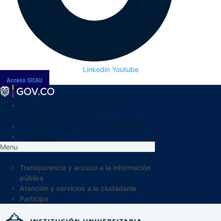
Linkedin
Youtube
Acceso SICAU
Transparencia y acceso a la
información pública
Atención y servicios a la ciudadanía
Participa
Menu
Transparencia y acceso a la información
pública
Atención y servicios a la ciudadanía
Participa