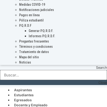
Medidas COVID-19
Notificaciones judiciales
Pagos en línea
Póliza estudiantil
P.Q.R.D.F
Generar P.Q.R.D.F.
Informes P.Q.R.D.F.
Preguntas frecuentes
Términos y condiciones
Tratamiento de datos
Mapa del sitio
Noticias
Search
Close
Aspirantes
Estudiantes
Egresados
Docente y Empleado