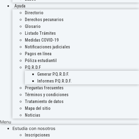
Ayuda
Directorio
Derechos pecunarios
Glosario
Listado Trámites
Medidas COVID-19
Notificaciones judiciales
Pagos en línea
Póliza estudiantil
P.Q.R.D.F
Generar P.Q.R.D.F.
Informes P.Q.R.D.F.
Preguntas frecuentes
Términos y condiciones
Tratamiento de datos
Mapa del sitio
Noticias
Menu
Estudia con nosotros
Inscripciones