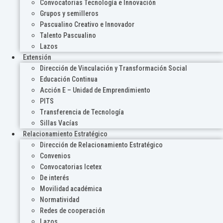
Convocatorias Tecnología e Innovación
Grupos y semilleros
Pascualino Creativo e Innovador
Talento Pascualino
Lazos
Extensión
Dirección de Vinculación y Transformación Social
Educación Continua
Acción E – Unidad de Emprendimiento
PITS
Transferencia de Tecnología
Sillas Vacías
Relacionamiento Estratégico
Dirección de Relacionamiento Estratégico
Convenios
Convocatorias Icetex
De interés
Movilidad académica
Normatividad
Redes de cooperación
Lazos