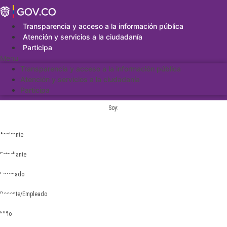
Saltar
al
contenido
Transparencia y acceso a la información pública
Atención y servicios a la ciudadanía
Participa
Menu
Transparencia y acceso a la información pública
Atención y servicios a la ciudadanía
Participa
Soy:
Aspirante
Estudiante
Egresado
Docente/Empleado
Niño