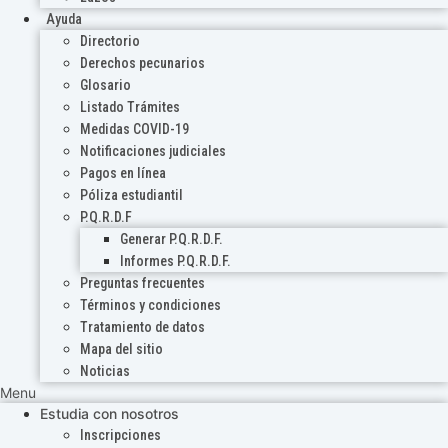
Ayuda
Directorio
Derechos pecunarios
Glosario
Listado Trámites
Medidas COVID-19
Notificaciones judiciales
Pagos en línea
Póliza estudiantil
P.Q.R.D.F
Generar P.Q.R.D.F.
Informes P.Q.R.D.F.
Preguntas frecuentes
Términos y condiciones
Tratamiento de datos
Mapa del sitio
Noticias
Menu
Estudia con nosotros
Inscripciones