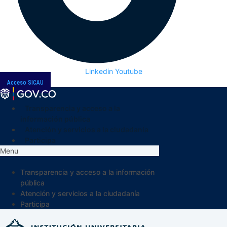
Linkedin
Youtube
Acceso SICAU
Transparencia y acceso a la
información pública
Atención y servicios a la ciudadanía
Participa
Menu
Transparencia y acceso a la información
pública
Atención y servicios a la ciudadanía
Participa