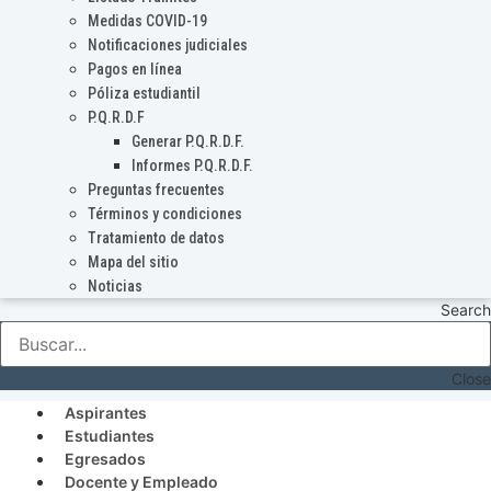
Medidas COVID-19
Notificaciones judiciales
Pagos en línea
Póliza estudiantil
P.Q.R.D.F
Generar P.Q.R.D.F.
Informes P.Q.R.D.F.
Preguntas frecuentes
Términos y condiciones
Tratamiento de datos
Mapa del sitio
Noticias
Search
Close
Aspirantes
Estudiantes
Egresados
Docente y Empleado