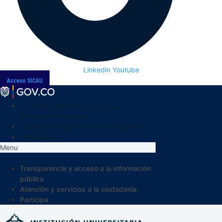
Linkedin
Youtube
Acceso SICAU
Transparencia y acceso a la
información pública
Atención y servicios a la ciudadanía
Participa
Menu
Transparencia y acceso a la información
pública
Atención y servicios a la ciudadanía
Participa