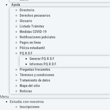
Ayuda
Directorio
Derechos pecunarios
Glosario
Listado Trámites
Medidas COVID-19
Notificaciones judiciales
Pagos en línea
Póliza estudiantil
P.Q.R.D.F
Generar P.Q.R.D.F.
Informes P.Q.R.D.F.
Preguntas frecuentes
Términos y condiciones
Tratamiento de datos
Mapa del sitio
Noticias
Menu
Estudia con nosotros
Inscripciones