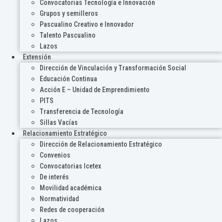
Convocatorias Tecnología e Innovación
Grupos y semilleros
Pascualino Creativo e Innovador
Talento Pascualino
Lazos
Extensión
Dirección de Vinculación y Transformación Social
Educación Continua
Acción E – Unidad de Emprendimiento
PITS
Transferencia de Tecnología
Sillas Vacías
Relacionamiento Estratégico
Dirección de Relacionamiento Estratégico
Convenios
Convocatorias Icetex
De interés
Movilidad académica
Normatividad
Redes de cooperación
Lazos