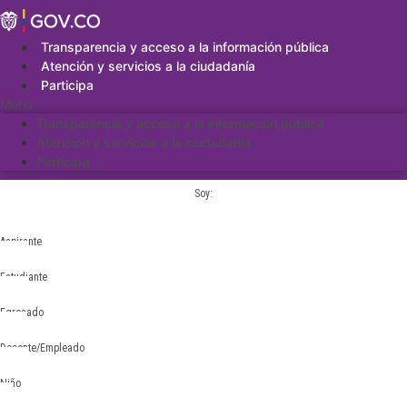
Saltar
al
contenido
Transparencia y acceso a la información pública
Atención y servicios a la ciudadanía
Participa
Menu
Transparencia y acceso a la información pública
Atención y servicios a la ciudadanía
Participa
Soy:
Aspirante
Estudiante
Egresado
Docente/Empleado
Niño