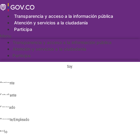
Saltar
al
contenido
Transparencia y acceso a la información pública
Atención y servicios a la ciudadanía
Participa
Menu
Transparencia y acceso a la información pública
Atención y servicios a la ciudadanía
Participa
Soy:
Aspirante
Estudiante
Egresado
Docente/Empleado
Niño