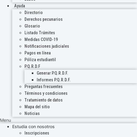
Ayuda
Directorio
Derechos pecunarios
Glosario
Listado Trámites
Medidas COVID-19
Notificaciones judiciales
Pagos en línea
Póliza estudiantil
P.Q.R.D.F
Generar P.Q.R.D.F.
Informes P.Q.R.D.F.
Preguntas frecuentes
Términos y condiciones
Tratamiento de datos
Mapa del sitio
Noticias
Menu
Estudia con nosotros
Inscripciones