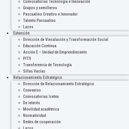
Convocatorias Tecnología e Innovación
Grupos y semilleros
Pascualino Creativo e Innovador
Talento Pascualino
Lazos
Extensión
Dirección de Vinculación y Transformación Social
Educación Continua
Acción E – Unidad de Emprendimiento
PITS
Transferencia de Tecnología
Sillas Vacías
Relacionamiento Estratégico
Dirección de Relacionamiento Estratégico
Convenios
Convocatorias Icetex
De interés
Movilidad académica
Normatividad
Redes de cooperación
Lazos