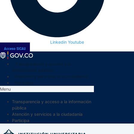
Linkedin
Youtube
Acceso SICAU
Transparencia y acceso a la
información pública
Atención y servicios a la ciudadanía
Participa
Menu
Transparencia y acceso a la información
pública
Atención y servicios a la ciudadanía
Participa