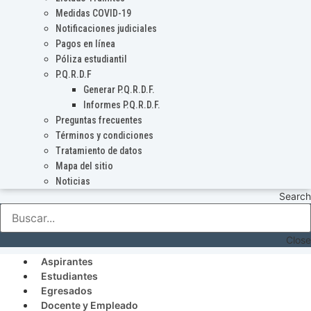
Medidas COVID-19
Notificaciones judiciales
Pagos en línea
Póliza estudiantil
P.Q.R.D.F
Generar P.Q.R.D.F.
Informes P.Q.R.D.F.
Preguntas frecuentes
Términos y condiciones
Tratamiento de datos
Mapa del sitio
Noticias
Search
Close
Aspirantes
Estudiantes
Egresados
Docente y Empleado