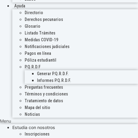
Ayuda
Directorio
Derechos pecunarios
Glosario
Listado Trámites
Medidas COVID-19
Notificaciones judiciales
Pagos en línea
Póliza estudiantil
P.Q.R.D.F
Generar P.Q.R.D.F.
Informes P.Q.R.D.F.
Preguntas frecuentes
Términos y condiciones
Tratamiento de datos
Mapa del sitio
Noticias
Menu
Estudia con nosotros
Inscripciones