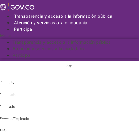
Saltar
al
contenido
Transparencia y acceso a la información pública
Atención y servicios a la ciudadanía
Participa
Menu
Transparencia y acceso a la información pública
Atención y servicios a la ciudadanía
Participa
Soy:
Aspirante
Estudiante
Egresado
Docente/Empleado
Niño