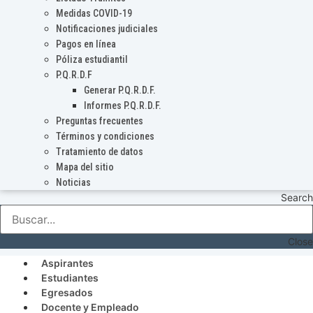
Medidas COVID-19
Notificaciones judiciales
Pagos en línea
Póliza estudiantil
P.Q.R.D.F
Generar P.Q.R.D.F.
Informes P.Q.R.D.F.
Preguntas frecuentes
Términos y condiciones
Tratamiento de datos
Mapa del sitio
Noticias
Search
Close
Aspirantes
Estudiantes
Egresados
Docente y Empleado