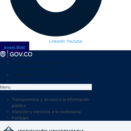
Linkedin
Youtube
Acceso SICAU
Transparencia y acceso a la
información pública
Atención y servicios a la ciudadanía
Participa
Menu
Transparencia y acceso a la información
pública
Atención y servicios a la ciudadanía
Participa