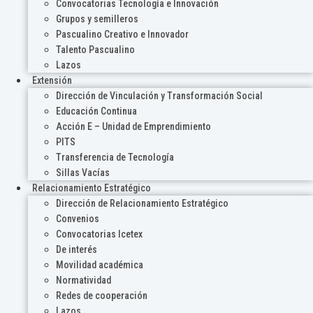
Convocatorias Tecnología e Innovación
Grupos y semilleros
Pascualino Creativo e Innovador
Talento Pascualino
Lazos
Extensión
Dirección de Vinculación y Transformación Social
Educación Continua
Acción E – Unidad de Emprendimiento
PITS
Transferencia de Tecnología
Sillas Vacías
Relacionamiento Estratégico
Dirección de Relacionamiento Estratégico
Convenios
Convocatorias Icetex
De interés
Movilidad académica
Normatividad
Redes de cooperación
Lazos