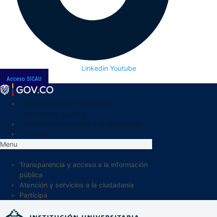
Linkedin
Youtube
Acceso SICAU
Transparencia y acceso a la
información pública
Atención y servicios a la ciudadanía
Participa
Menu
Transparencia y acceso a la información
pública
Atención y servicios a la ciudadanía
Participa