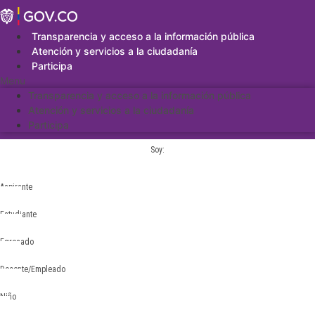
Saltar
al
contenido
Transparencia y acceso a la información pública
Atención y servicios a la ciudadanía
Participa
Menu
Transparencia y acceso a la información pública
Atención y servicios a la ciudadanía
Participa
Soy:
Aspirante
Estudiante
Egresado
Docente/Empleado
Niño