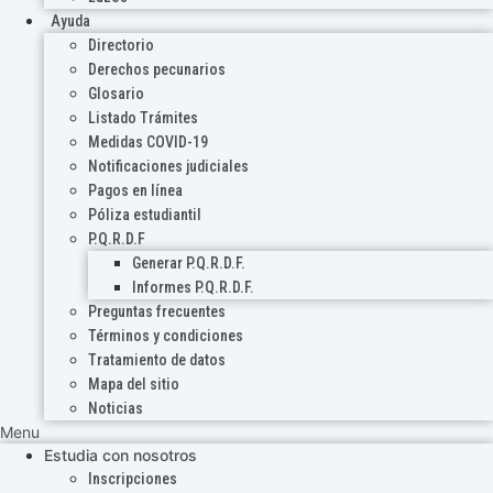
Ayuda
Directorio
Derechos pecunarios
Glosario
Listado Trámites
Medidas COVID-19
Notificaciones judiciales
Pagos en línea
Póliza estudiantil
P.Q.R.D.F
Generar P.Q.R.D.F.
Informes P.Q.R.D.F.
Preguntas frecuentes
Términos y condiciones
Tratamiento de datos
Mapa del sitio
Noticias
Menu
Estudia con nosotros
Inscripciones