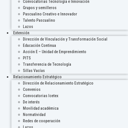
Convocatorias Tecnología e Innovación
Grupos y semilleros
Pascualino Creativo e Innovador
Talento Pascualino
Lazos
Extensión
Dirección de Vinculación y Transformación Social
Educación Continua
Acción E – Unidad de Emprendimiento
PITS
Transferencia de Tecnología
Sillas Vacías
Relacionamiento Estratégico
Dirección de Relacionamiento Estratégico
Convenios
Convocatorias Icetex
De interés
Movilidad académica
Normatividad
Redes de cooperación
Lazos