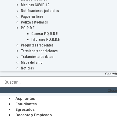
Medidas COVID-19
Notificaciones judiciales
Pagos en línea
Póliza estudiantil
P.Q.R.D.F
Generar P.Q.R.D.F.
Informes P.Q.R.D.F.
Preguntas frecuentes
Términos y condiciones
Tratamiento de datos
Mapa del sitio
Noticias
Search
Close
Aspirantes
Estudiantes
Egresados
Docente y Empleado