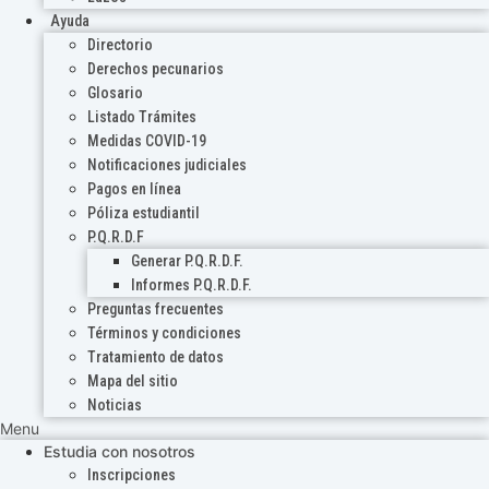
Ayuda
Directorio
Derechos pecunarios
Glosario
Listado Trámites
Medidas COVID-19
Notificaciones judiciales
Pagos en línea
Póliza estudiantil
P.Q.R.D.F
Generar P.Q.R.D.F.
Informes P.Q.R.D.F.
Preguntas frecuentes
Términos y condiciones
Tratamiento de datos
Mapa del sitio
Noticias
Menu
Estudia con nosotros
Inscripciones