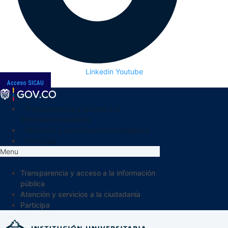
Linkedin
Youtube
Acceso SICAU
Transparencia y acceso a la
información pública
Atención y servicios a la ciudadanía
Participa
Menu
Transparencia y acceso a la información
pública
Atención y servicios a la ciudadanía
Participa