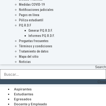
Medidas COVID-19
Notificaciones judiciales
Pagos en línea
Póliza estudiantil
P.Q.R.D.F
Generar P.Q.R.D.F.
Informes P.Q.R.D.F.
Preguntas frecuentes
Términos y condiciones
Tratamiento de datos
Mapa del sitio
Noticias
Search
Close
Aspirantes
Estudiantes
Egresados
Docente y Empleado