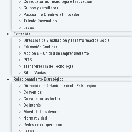
Convocatorias Tecnología e Innovación
Grupos y semilleros
Pascualino Creativo e Innovador
Talento Pascualino
Lazos
Extensión
Dirección de Vinculación y Transformación Social
Educación Continua
Acción E – Unidad de Emprendimiento
PITS
Transferencia de Tecnología
Sillas Vacías
Relacionamiento Estratégico
Dirección de Relacionamiento Estratégico
Convenios
Convocatorias Icetex
De interés
Movilidad académica
Normatividad
Redes de cooperación
Lazos