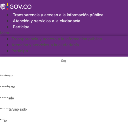
Saltar
al
contenido
Transparencia y acceso a la información pública
Atención y servicios a la ciudadanía
Participa
Menu
Transparencia y acceso a la información pública
Atención y servicios a la ciudadanía
Participa
Soy:
Aspirante
Estudiante
Egresado
Docente/Empleado
Niño