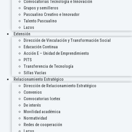
Convocatorias Tecnología e Innovación
Grupos y semilleros
Pascualino Creativo e Innovador
Talento Pascualino
Lazos
Extensión
Dirección de Vinculación y Transformación Social
Educación Continua
Acción E – Unidad de Emprendimiento
PITS
Transferencia de Tecnología
Sillas Vacías
Relacionamiento Estratégico
Dirección de Relacionamiento Estratégico
Convenios
Convocatorias Icetex
De interés
Movilidad académica
Normatividad
Redes de cooperación
Lazos