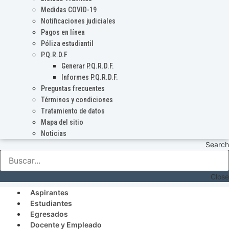
Medidas COVID-19
Notificaciones judiciales
Pagos en línea
Póliza estudiantil
P.Q.R.D.F
Generar P.Q.R.D.F.
Informes P.Q.R.D.F.
Preguntas frecuentes
Términos y condiciones
Tratamiento de datos
Mapa del sitio
Noticias
Search
Close
Aspirantes
Estudiantes
Egresados
Docente y Empleado