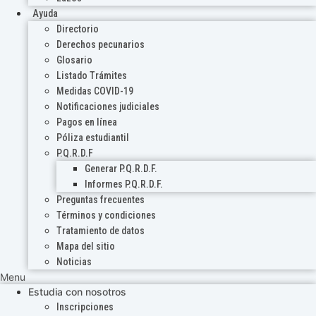
Ayuda
Directorio
Derechos pecunarios
Glosario
Listado Trámites
Medidas COVID-19
Notificaciones judiciales
Pagos en línea
Póliza estudiantil
P.Q.R.D.F
Generar P.Q.R.D.F.
Informes P.Q.R.D.F.
Preguntas frecuentes
Términos y condiciones
Tratamiento de datos
Mapa del sitio
Noticias
Menu
Estudia con nosotros
Inscripciones