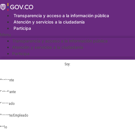
Saltar
al
contenido
Transparencia y acceso a la información pública
Atención y servicios a la ciudadanía
Participa
Menu
Transparencia y acceso a la información pública
Atención y servicios a la ciudadanía
Participa
Soy:
Aspirante
Estudiante
Egresado
Docente/Empleado
Niño