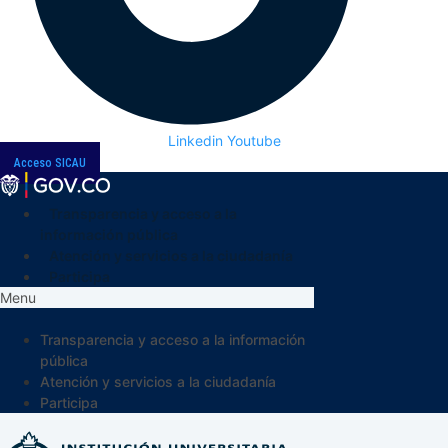
Linkedin
Youtube
Acceso SICAU
Transparencia y acceso a la
información pública
Atención y servicios a la ciudadanía
Participa
Menu
Transparencia y acceso a la información
pública
Atención y servicios a la ciudadanía
Participa