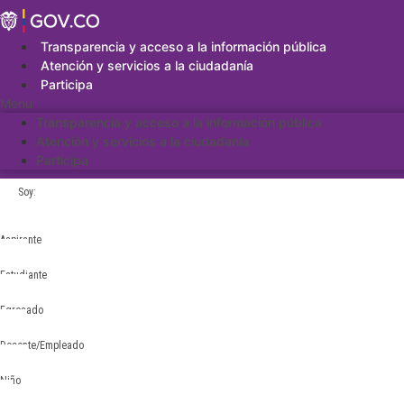
Saltar
al
contenido
Transparencia y acceso a la información pública
Atención y servicios a la ciudadanía
Participa
Menu
Transparencia y acceso a la información pública
Atención y servicios a la ciudadanía
Participa
Soy:
Aspirante
Estudiante
Egresado
Docente/Empleado
Niño