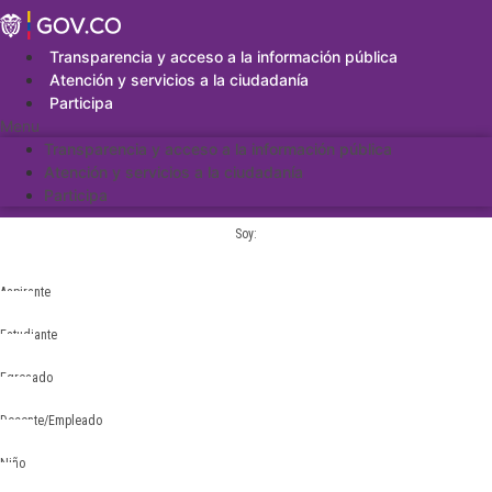
Saltar
al
contenido
Transparencia y acceso a la información pública
Atención y servicios a la ciudadanía
Participa
Menu
Transparencia y acceso a la información pública
Atención y servicios a la ciudadanía
Participa
Soy:
Aspirante
Estudiante
Egresado
Docente/Empleado
Niño