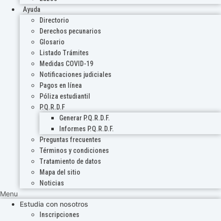
Ayuda
Directorio
Derechos pecunarios
Glosario
Listado Trámites
Medidas COVID-19
Notificaciones judiciales
Pagos en línea
Póliza estudiantil
P.Q.R.D.F
Generar P.Q.R.D.F.
Informes P.Q.R.D.F.
Preguntas frecuentes
Términos y condiciones
Tratamiento de datos
Mapa del sitio
Noticias
Menu
Estudia con nosotros
Inscripciones