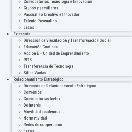
Convocatorias Tecnología e Innovación
Grupos y semilleros
Pascualino Creativo e Innovador
Talento Pascualino
Lazos
Extensión
Dirección de Vinculación y Transformación Social
Educación Continua
Acción E – Unidad de Emprendimiento
PITS
Transferencia de Tecnología
Sillas Vacías
Relacionamiento Estratégico
Dirección de Relacionamiento Estratégico
Convenios
Convocatorias Icetex
De interés
Movilidad académica
Normatividad
Redes de cooperación
Lazos