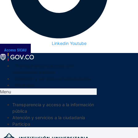
Linkedin
Youtube
Acceso SICAU
Transparencia y acceso a la
información pública
Atención y servicios a la ciudadanía
Participa
Menu
Transparencia y acceso a la información
pública
Atención y servicios a la ciudadanía
Participa