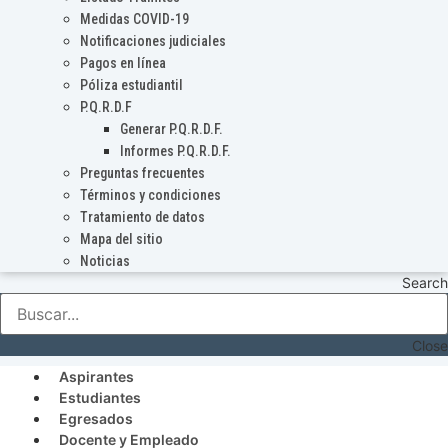
Medidas COVID-19
Notificaciones judiciales
Pagos en línea
Póliza estudiantil
P.Q.R.D.F
Generar P.Q.R.D.F.
Informes P.Q.R.D.F.
Preguntas frecuentes
Términos y condiciones
Tratamiento de datos
Mapa del sitio
Noticias
Search
Close
Aspirantes
Estudiantes
Egresados
Docente y Empleado