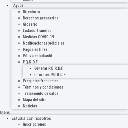
Ayuda
Directorio
Derechos pecunarios
Glosario
Listado Trámites
Medidas COVID-19
Notificaciones judiciales
Pagos en línea
Póliza estudiantil
P.Q.R.D.F
Generar P.Q.R.D.F.
Informes P.Q.R.D.F.
Preguntas frecuentes
Términos y condiciones
Tratamiento de datos
Mapa del sitio
Noticias
Menu
Estudia con nosotros
Inscripciones