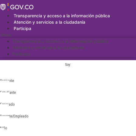
Saltar
al
contenido
Transparencia y acceso a la información pública
Atención y servicios a la ciudadanía
Participa
Menu
Transparencia y acceso a la información pública
Atención y servicios a la ciudadanía
Participa
Soy:
Aspirante
Estudiante
Egresado
Docente/Empleado
Niño