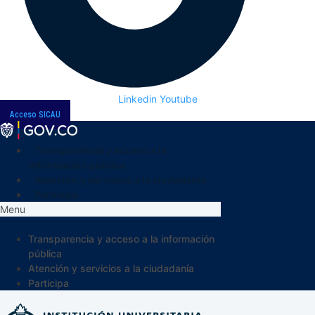
Linkedin
Youtube
Acceso SICAU
Transparencia y acceso a la
información pública
Atención y servicios a la ciudadanía
Participa
Menu
Transparencia y acceso a la información
pública
Atención y servicios a la ciudadanía
Participa