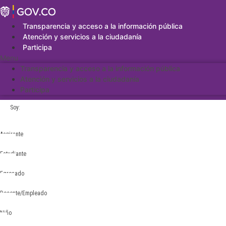
Saltar
al
contenido
Transparencia y acceso a la información pública
Atención y servicios a la ciudadanía
Participa
Menu
Transparencia y acceso a la información pública
Atención y servicios a la ciudadanía
Participa
Soy:
Aspirante
Estudiante
Egresado
Docente/Empleado
Niño