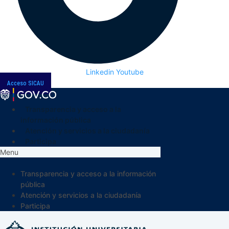
Linkedin
Youtube
Acceso SICAU
Transparencia y acceso a la
información pública
Atención y servicios a la ciudadanía
Participa
Menu
Transparencia y acceso a la información
pública
Atención y servicios a la ciudadanía
Participa