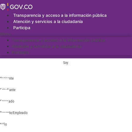
Saltar
al
contenido
Transparencia y acceso a la información pública
Atención y servicios a la ciudadanía
Participa
Menu
Transparencia y acceso a la información pública
Atención y servicios a la ciudadanía
Participa
Soy:
Aspirante
Estudiante
Egresado
Docente/Empleado
Niño