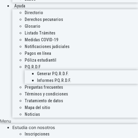
Ayuda
Directorio
Derechos pecunarios
Glosario
Listado Trámites
Medidas COVID-19
Notificaciones judiciales
Pagos en línea
Póliza estudiantil
P.Q.R.D.F
Generar P.Q.R.D.F.
Informes P.Q.R.D.F.
Preguntas frecuentes
Términos y condiciones
Tratamiento de datos
Mapa del sitio
Noticias
Menu
Estudia con nosotros
Inscripciones