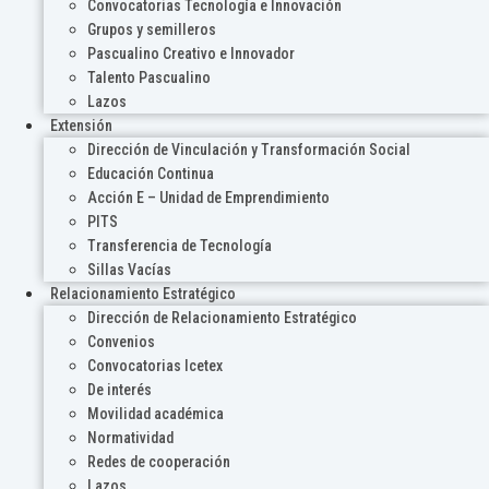
Convocatorias Tecnología e Innovación
Grupos y semilleros
Pascualino Creativo e Innovador
Talento Pascualino
Lazos
Extensión
Dirección de Vinculación y Transformación Social
Educación Continua
Acción E – Unidad de Emprendimiento
PITS
Transferencia de Tecnología
Sillas Vacías
Relacionamiento Estratégico
Dirección de Relacionamiento Estratégico
Convenios
Convocatorias Icetex
De interés
Movilidad académica
Normatividad
Redes de cooperación
Lazos